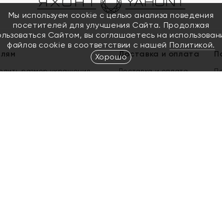
Мы используем cookie с целью анализа поведения
посетителей для улучшения Сайта. Продолжая
ользоваться Сайтом, вы соглашаетесь на использован
файлов cookie в соответствии с нашей
Политикой.
елям
Доставка и оплата
П
Хорошо
елить размер украшения
Доставка и оплата
П
п
обмен золота
ый подарочный сертификат
ользования Электронным
м сертификатом «Яхонт»