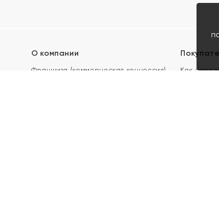
п
О компании
Покупат
Франшиза (коммерческая концессия)
Как опред
Карьера в ЯХОНТ
Акции
Контакты
Скупка и 
Магазины
Отзывы
Электронн
Правила п
подарочны