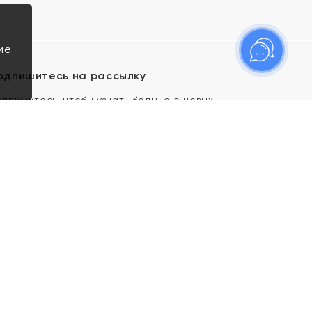
ие
одпишитесь на рассылку
одпишитесь, чтобы узнать больше о новых
оступлениях, новостях и спецпредложениях Яхонт!
Я даю свое согласие ИП Тишеновской О.А.
(ОГРНИП 321435000026563) и его
аффилированным лицам на обработку указанных
мной персональных данных на условиях
Политики
конфиденциальности