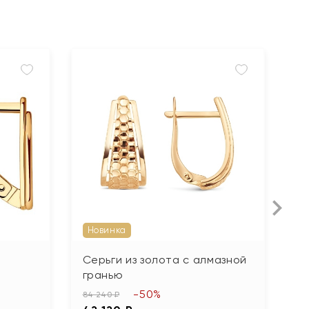
Новинка
Серьги из золота с алмазной
С
гранью
с
-50%
84 240 ₽
52