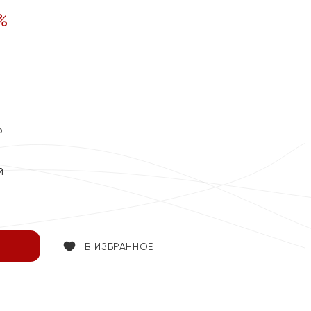
%
5
й
В ИЗБРАННОЕ