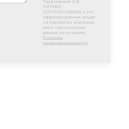
Тишеновской О.А.
(ОГРНИП
321435000026563) и его
аффилированным лицам
на обработку указанных
мной персональных
данных на условиях
Политики
конфиденциальности