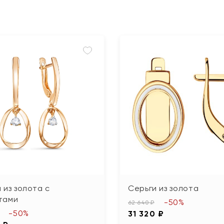
 из золота с
Серьги из золота
тами
-50%
62 640 ₽
-50%
31 320 ₽