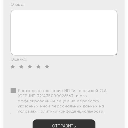
Отзыв:
Оценка:
Я даю свое согласие ИП Тишеновской О.А.
(ОГРНИП 321435000026563) и его
аффилированным лицам на обработку
указанных мной персональных данных на
условиях
Политики конфиденциальности
ОТПРАВИТЬ