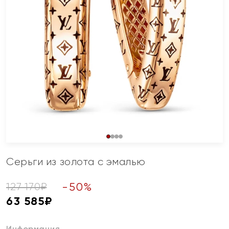
Серьги из золота с эмалью
-
50
%
127 170
₽
63 585
₽
Информация