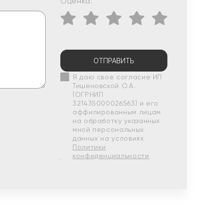
Оценка:
ОТПРАВИТЬ
Я даю свое согласие ИП
Тишеновской О.А.
(ОГРНИП
321435000026563) и его
аффилированным лицам
на обработку указанных
мной персональных
данных на условиях
Политики
конфиденциальности