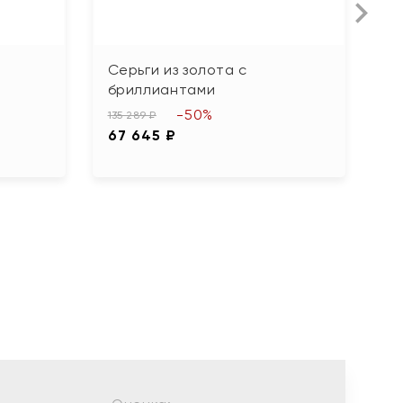
Серьги из золота с
С
бриллиантами
ф
-50%
135 289 ₽
44
67 645 ₽
2