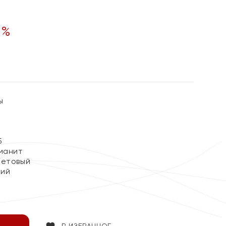
0
%
ы
5
ианит
летовый
кий
В ИЗБРАННОЕ