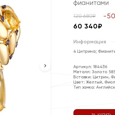
фианитами
-
5
120 680
₽
60 340
₽
Информация
4 Цитрина; Фианит
Артикул: 184436
Металл:
Золото 58
Вставки:
Цитрин, Ф
Цвет:
Желтый, Фио
Тип замка:
Английс
КУПИТЬ