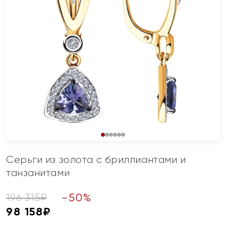
Серьги из золота с бриллиантами и
танзанитами
-
50
%
196 315
₽
98 158
₽