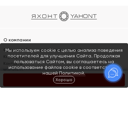
О компании
Франшиза (коммерческая концессия)
Мы используем cookie с целью анализа поведения
посетителей для улучшения Сайта. Продолжая
Карьера в ЯХОНТ
пользоваться Сайтом, вы соглашаетесь на
Контакты
использование файлов cookie в соответствии с
Магазины
нашей
Политикой.
Хорошо
КУПИТЬ
Покупателям
Как определить размер украшения
Киров
Акции
Магазины
Скупка и обмен золота
Отзывы
Электронный подарочный сертификат
Помолвка и свадьба