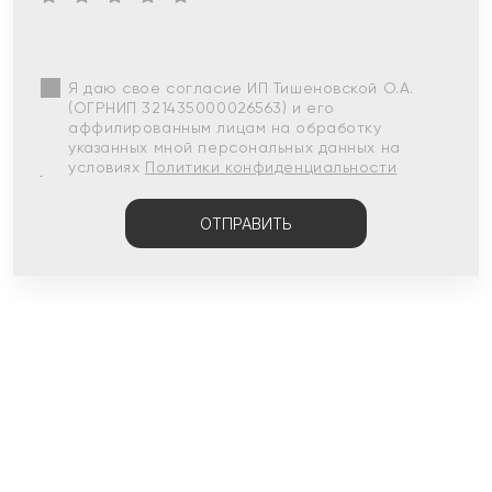
Я даю свое согласие ИП Тишеновской О.А.
(ОГРНИП 321435000026563) и его
аффилированным лицам на обработку
указанных мной персональных данных на
условиях
Политики конфиденциальности
ОТПРАВИТЬ