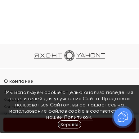
О компании
Франшиза (коммерческая концессия)
Мы используем cookie с целью анализа поведения
посетителей для улучшения Сайта. Продолжая
Карьера в ЯХОНТ
пользоваться Сайтом, вы соглашаетесь на
Контакты
использование файлов cookie в соответствии с
Магазины
нашей
Политикой.
Хорошо
КУПИТЬ
Покупателям