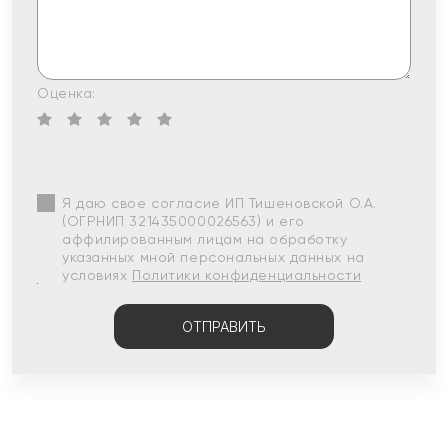
Оценка:
Я даю свое согласие ИП Тишеновской О.А.
(ОГРНИП 321435000026563) и его
аффилированным лицам на обработку
указанных мной персональных данных на
условиях
Политики конфиденциальности
ОТПРАВИТЬ