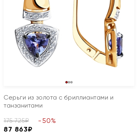
Серьги из золота с бриллиантами и
танзанитами
-
50
%
175 725
₽
87 863
₽