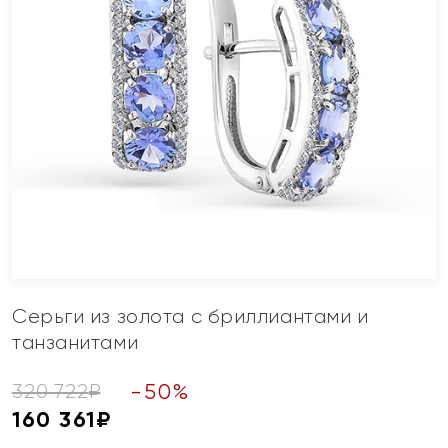
Серьги из золота с бриллиантами и
танзанитами
-
50
%
320 722
₽
160 361
₽