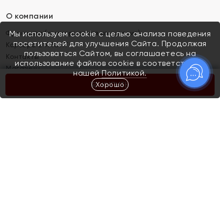
О компании
Франшиза (коммерческая концессия)
Мы используем cookie с целью анализа поведения
посетителей для улучшения Сайта. Продолжая
Карьера в ЯХОНТ
пользоваться Сайтом, вы соглашаетесь на
Контакты
использование файлов cookie в соответствии с
Магазины
нашей
Политикой.
Хорошо
КУПИТЬ
Покупателям
Как определить размер украшения
Киров
Акции
Магазины
Скупка и обмен золота
Отзывы
Электронный подарочный сертификат
Помолвка и свадьба
Правила пользования Электронным
Каталог
подарочным сертификатом «Яхонт»
Новинки
Доставка и оплата
Акции
Скупка и обмен золота