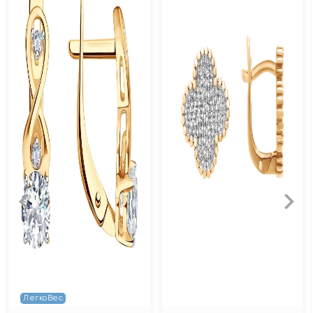
ЛегкоВес