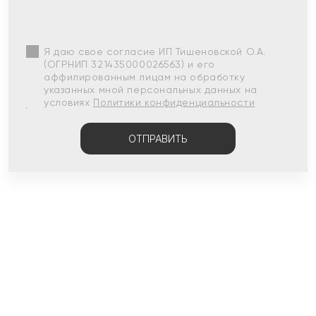
Я даю свое согласие ИП Тишеновской О.А.
(ОГРНИП 321435000026563) и его
аффилированным лицам на обработку
указанных мной персональных данных на
условиях
Политики конфиденциальности
ОТПРАВИТЬ