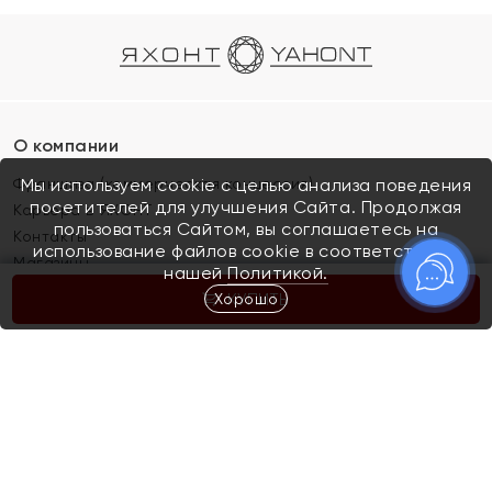
О компании
Франшиза (коммерческая концессия)
Мы используем cookie с целью анализа поведения
посетителей для улучшения Сайта. Продолжая
Карьера в ЯХОНТ
пользоваться Сайтом, вы соглашаетесь на
Контакты
использование файлов cookie в соответствии с
Магазины
нашей
Политикой.
Хорошо
КУПИТЬ
Покупателям
Как определить размер украшения
Киров
Акции
Магазины
Скупка и обмен золота
Отзывы
Электронный подарочный сертификат
Помолвка и свадьба
Правила пользования Электронным