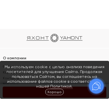
О компании
Франшиза (коммерческая концессия)
Мы используем cookie с целью анализа поведения
посетителей для улучшения Сайта. Продолжая
Карьера в ЯХОНТ
пользоваться Сайтом, вы соглашаетесь на
Контакты
использование файлов cookie в соответствии с
Магазины
нашей
Политикой.
Хорошо
КУПИТЬ
Покупателям
Как определить размер украшения
Киров