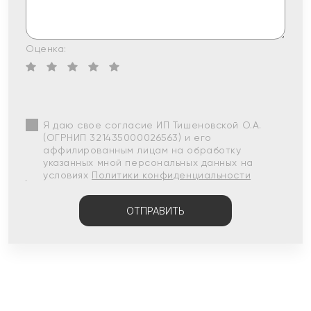
Оценка:
Я даю свое согласие ИП Тишеновской О.А.
(ОГРНИП 321435000026563) и его
аффилированным лицам на обработку
указанных мной персональных данных на
условиях
Политики конфиденциальности
ОТПРАВИТЬ