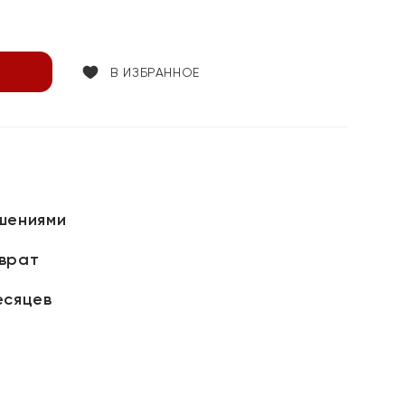
В ИЗБРАННОЕ
шениями
зврат
есяцев