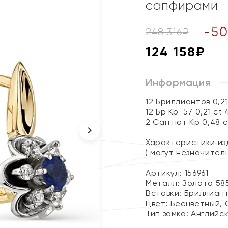
сапфирами
-
50
248 316
₽
124 158
₽
Информация
12 Бриллиантов 0,2
12 Бр Кр-57 0,21 ct 
2 Сап нат Кр 0,48 c
Характеристики изд
) могут незначите
Артикул: 156961
Металл:
Золото 58
Вставки:
Бриллиант
Цвет:
Бесцветный, 
Тип замка:
Английс