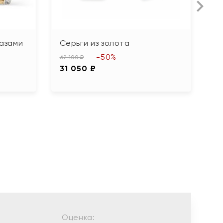
пазами
Серьги из золота
С
г
-50%
62 100 ₽
31 050 ₽
33
1
Оценка: