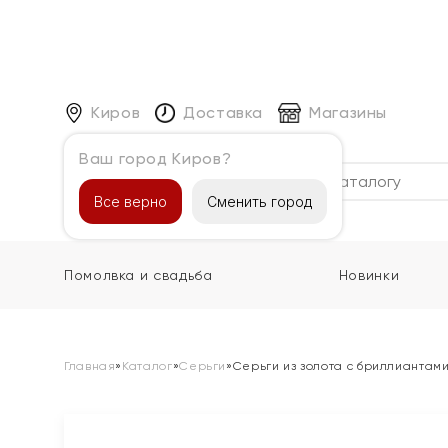
Киров
Доставка
Магазины
Ваш город Киров?
Каталог
Все верно
Сменить город
Помолвка и свадьба
Новинки
Главная
»
Каталог
»
Серьги
»
Серьги из золота с бриллиантам