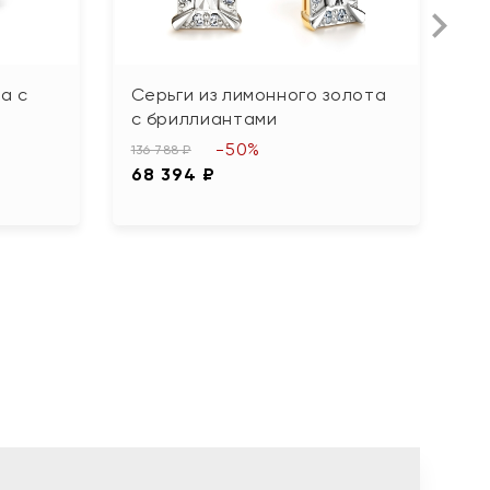
а с
Серьги из лимонного золота
С
с бриллиантами
11
-50%
5
136 788 ₽
68 394 ₽