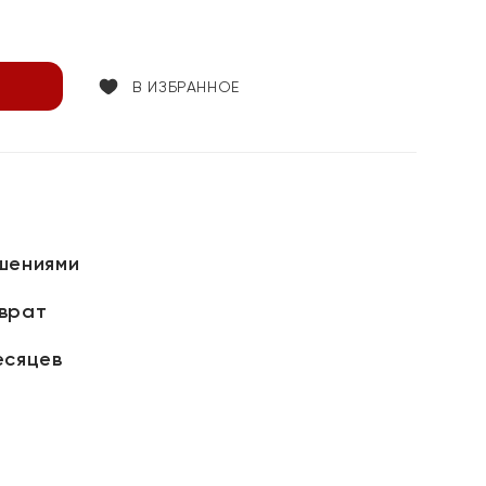
В ИЗБРАННОЕ
шениями
зврат
есяцев