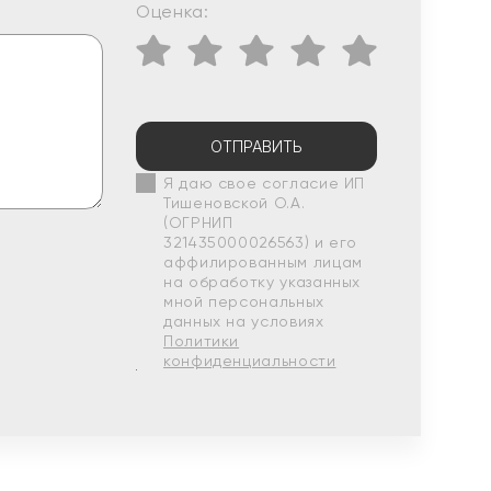
Оценка:
ОТПРАВИТЬ
Я даю свое согласие ИП
Тишеновской О.А.
(ОГРНИП
321435000026563) и его
аффилированным лицам
на обработку указанных
мной персональных
данных на условиях
Политики
конфиденциальности