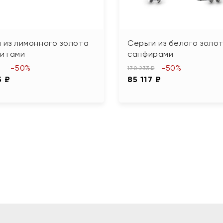
 из лимонного золота
Серьги из белого золот
нитами
сапфирами
-50%
-50%
170 233 ₽
5 ₽
85 117 ₽