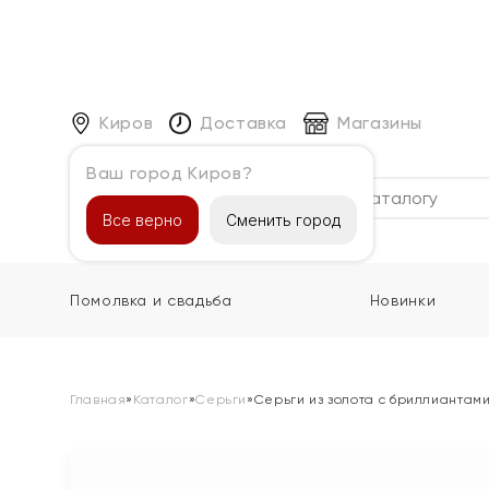
Киров
Доставка
Магазины
Ваш город Киров?
Каталог
Все верно
Сменить город
Помолвка и свадьба
Новинки
Главная
»
Каталог
»
Серьги
»
Серьги из золота с бриллиантам