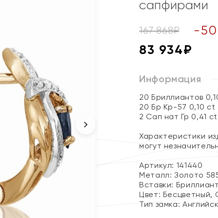
сапфирами
-
50
167 868
₽
83 934
₽
Информация
20 Бриллиантов 0,1
20 Бр Кр-57 0,10 ct
2 Сап нат Гр 0,41 ct
Характеристики изд
могут незначитель
Артикул: 141440
Металл:
Золото 58
Вставки:
Бриллиант
Цвет:
Бесцветный, 
Тип замка:
Английс