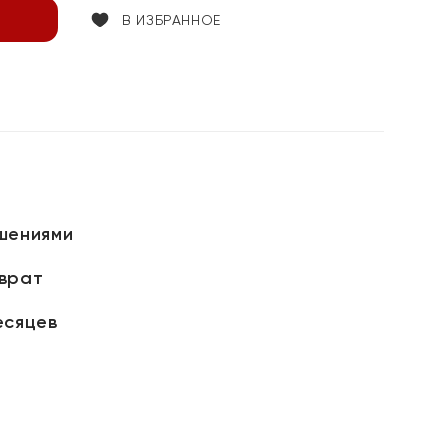
В ИЗБРАННОЕ
шениями
зврат
есяцев