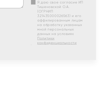
Я даю свое согласие ИП
Тишеновской О.А.
(ОГРНИП
321435000026563) и его
аффилированным лицам
на обработку указанных
мной персональных
данных на условиях
Политики
конфиденциальности