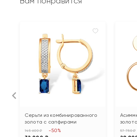
Вам понравится
Серьги из комбинированного
Асимме
золота с сапфирами
золот
-50%
145 600 ₽
57 780 ₽