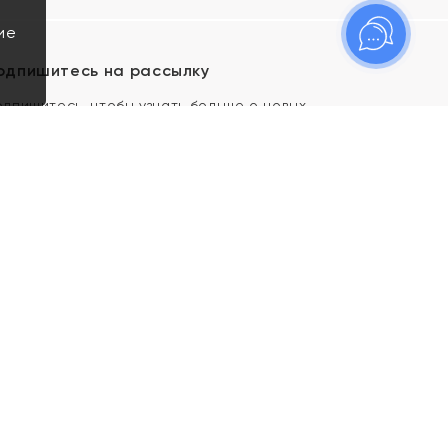
ие
одпишитесь на рассылку
одпишитесь, чтобы узнать больше о новых
оступлениях, новостях и спецпредложениях Яхонт!
Я даю свое согласие ИП Тишеновской О.А.
(ОГРНИП 321435000026563) и его
аффилированным лицам на обработку указанных
мной персональных данных на условиях
Политики
конфиденциальности