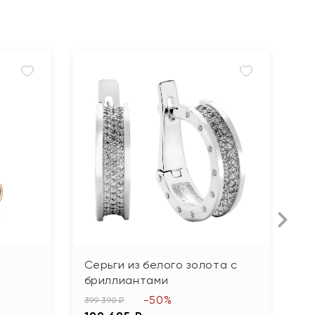
Серьги из белого золота с
С
бриллиантами
14
-50%
7
399 390 ₽