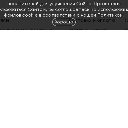
посетителей для улучшения Сайта. Продолжая
ользоваться Сайтом, вы соглашаетесь на использован
файлов cookie в соответствии с нашей
Политикой.
елям
Доставка и оплата
П
Хорошо
елить размер украшения
Доставка и оплата
П
п
обмен золота
ый подарочный сертификат
ользования Электронным
м сертификатом «Яхонт»