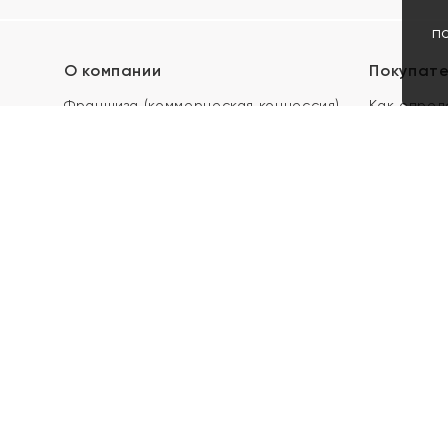
п
О компании
Покупат
Франшиза (коммерческая концессия)
Как опред
Карьера в ЯХОНТ
Акции
Контакты
Скупка и 
Магазины
Отзывы
Электронн
Правила п
подарочны