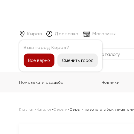
Киров
Доставка
Магазины
Ваш город Киров?
Каталог
Все верно
Сменить город
Помолвка и свадьба
Новинки
Главная
»
Каталог
»
Серьги
»
Серьги из золота с бриллиантам