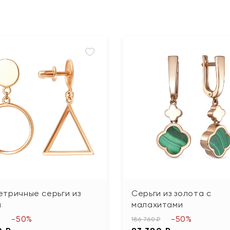
тричные серьги из
Серьги из золота с
а
малахитами
-50%
-50%
186 760 ₽