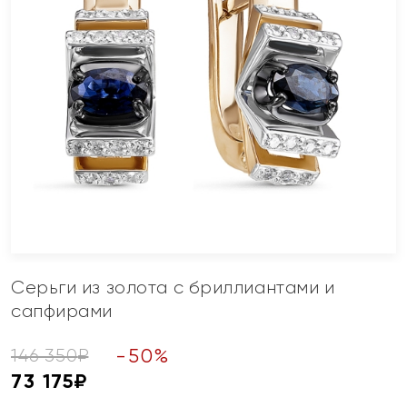
Серьги из золота с бриллиантами и
сапфирами
-
50
%
146 350
₽
73 175
₽