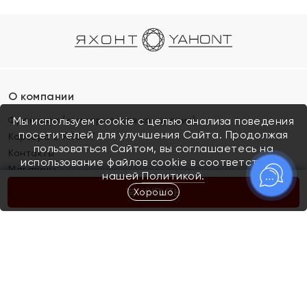
О компании
Франшиза (коммерческая концессия)
Мы используем cookie с целью анализа поведения
посетителей для улучшения Сайта. Продолжая
Карьера в ЯХОНТ
пользоваться Сайтом, вы соглашаетесь на
Контакты
использование файлов cookie в соответствии с
Магазины
нашей
Политикой.
Хорошо
КУПИТЬ
Покупателям
Как определить размер украшения
Киров
Акции
Магазины
Скупка и обмен золота
Отзывы
Электронный подарочный сертификат
Помолвка и свадьба