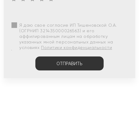
Я даю свое согласие ИП Тишеновской О.А.
(ОГРНИП 321435000026563) и его
аффилированным лицам на обработку
указанных мной персональных данных на
условиях
Политики конфиденциальности
ОТПРАВИТЬ