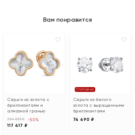
Вам понравится
СтопЦена
Серьги из золота с
Серьги из белого
бриллиантами и
золота с выращенными
алмазной гранью
бриллиантами
234 833 ₽
74 490 ₽
-50%
117 417 ₽