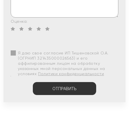
Оценка:
Я даю свое согласие ИП Тишеновской О.А.
(ОГРНИП 321435000026563) и его
аффилированным лицам на обработку
указанных мной персональных данных на
условиях
Политики конфиденциальности
ОТПРАВИТЬ