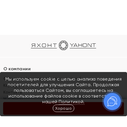
О компании
Франшиза (коммерческая концессия)
Мы используем cookie с целью анализа поведения
посетителей для улучшения Сайта. Продолжая
Карьера в ЯХОНТ
пользоваться Сайтом, вы соглашаетесь на
Контакты
использование файлов cookie в соответствии с
Магазины
нашей
Политикой.
Хорошо
КУПИТЬ
Покупателям
Как определить размер украшения
Киров