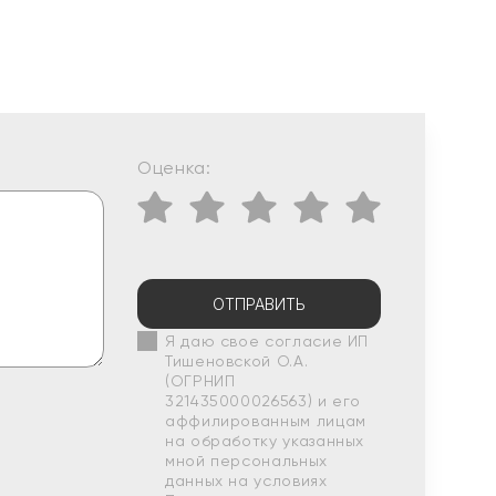
Оценка:
ОТПРАВИТЬ
Я даю свое согласие ИП
Тишеновской О.А.
(ОГРНИП
321435000026563) и его
аффилированным лицам
на обработку указанных
мной персональных
данных на условиях