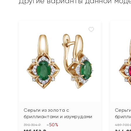
Другие варианты данной мод
Серьги из золота с
Серьги
бриллиантами и изумрудами
брилл
-50%
390 304 ₽
489 700 