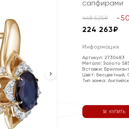
сапфирами
-
5
448 525
₽
224 263
₽
Информация
Артикул: 2730483
Металл:
Золото 58
Вставки:
Бриллиант
Цвет:
Бесцветный, 
Тип замка:
Английс
КУПИТЬ