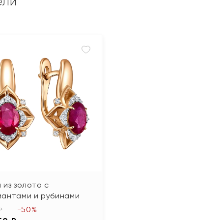
ели
 из золота с
иантами и рубинами
-50%
₽