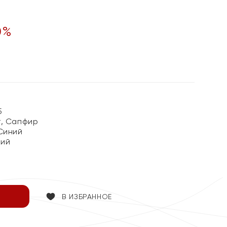
0
%
5
, Сапфир
Синий
кий
В ИЗБРАННОЕ