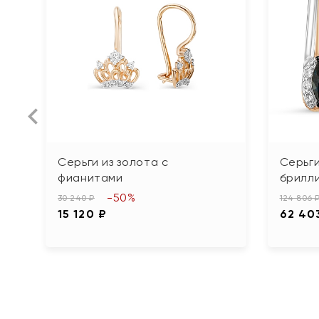
Серьги из золота с
Серьги
фианитами
брилл
-50%
30 240 ₽
124 806 
15 120 ₽
62 40