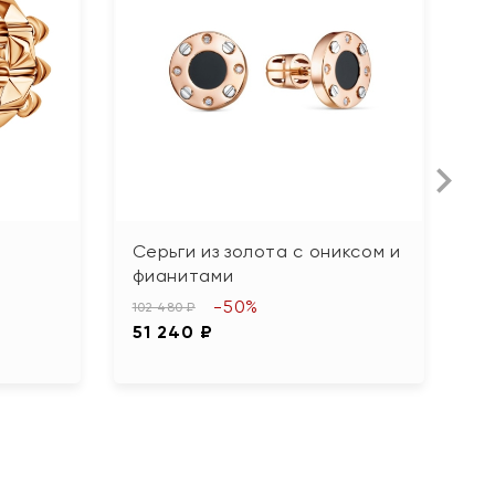
Серьги из золота с ониксом и
С
фианитами
с
-50%
102 480 ₽
70
51 240 ₽
3