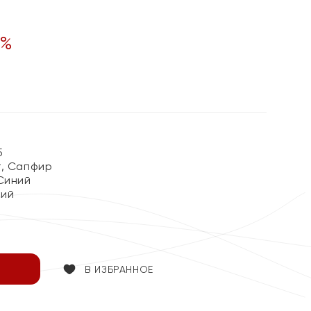
%
5
, Сапфир
Синий
кий
В ИЗБРАННОЕ