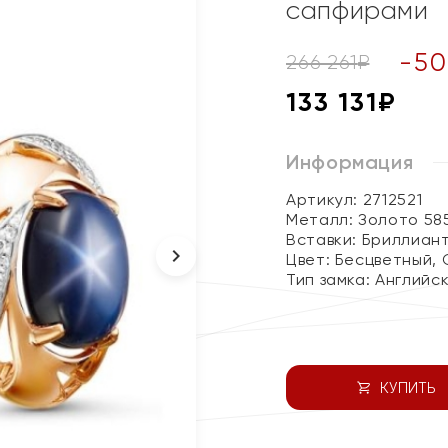
сапфирами
-
50
266 261
₽
133 131
₽
Информация
Артикул: 2712521
Металл:
Золото 58
Вставки:
Бриллиант
Цвет:
Бесцветный, 
Тип замка:
Английс
КУПИТЬ