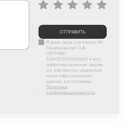
ОТПРАВИТЬ
Я даю свое согласие ИП
Тишеновской О.А.
(ОГРНИП
321435000026563) и его
аффилированным лицам
на обработку указанных
мной персональных
данных на условиях
Политики
конфиденциальности