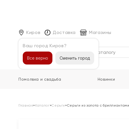
Киров
Доставка
Магазины
Ваш город Киров?
Каталог
Все верно
Сменить город
Помолвка и свадьба
Новинки
Главная
»
Каталог
»
Серьги
»
Серьги из золота с бриллиантам