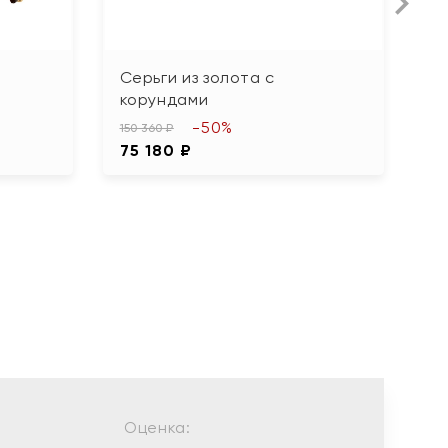
Серьги из золота с
С
корундами
16
-50%
8
150 360 ₽
75 180 ₽
Оценка: