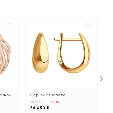
мазной
Серьги из золота
С
-50%
72 900 ₽
67
36 450 ₽
3