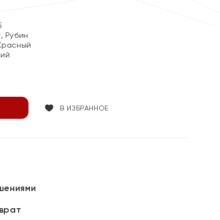
5
, Рубин
Красный
кий
В ИЗБРАННОЕ
шениями
зврат