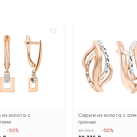
 из золота с
Серьги из золота с ал
тами
гранью
-50%
-50%
60 750 ₽