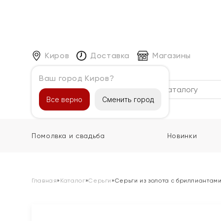
Киров
Доставка
Магазины
Ваш город Киров?
Каталог
Все верно
Сменить город
Помолвка и свадьба
Новинки
Главная
»
Каталог
»
Серьги
»
Серьги из золота с бриллиантам