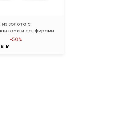
 из золота с
иантами и сапфирами
-50%
08 ₽