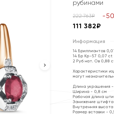
рубинами
-
5
222 763
₽
111 382
₽
Информация
14 Бриллиантов 0,0
14 Бр Кр-57 0,07 ct
2 Руб нат. Ов 0,88 c
Характеристики изд
могут незначитель
Длина украшения - 
Ширина - 0,8 см
Рабочая длина штиф
Занижение штифта 
Внутренняя высота 
Размер вставки - 0,