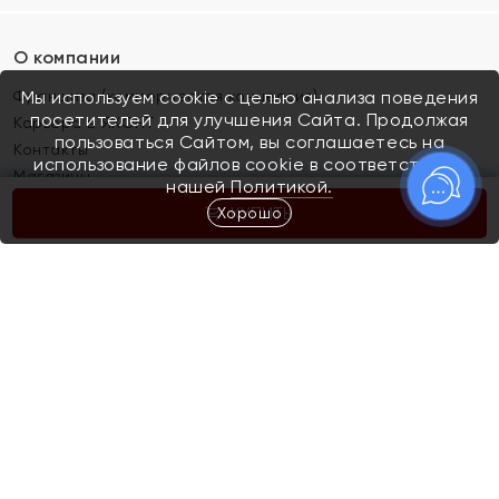
О компании
Франшиза (коммерческая концессия)
Мы используем cookie с целью анализа поведения
посетителей для улучшения Сайта. Продолжая
Карьера в ЯХОНТ
пользоваться Сайтом, вы соглашаетесь на
Контакты
использование файлов cookie в соответствии с
Магазины
нашей
Политикой.
Хорошо
КУПИТЬ
Покупателям
Как определить размер украшения
Киров
Акции
Магазины
Скупка и обмен золота
Отзывы
Электронный подарочный сертификат
Помолвка и свадьба
Правила пользования Электронным
Каталог
подарочным сертификатом «Яхонт»
Новинки
Доставка и оплата
Акции