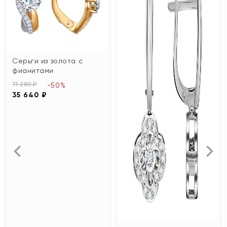
Серьги из золота с
фианитами
71 280 ₽
-50%
35 640 ₽