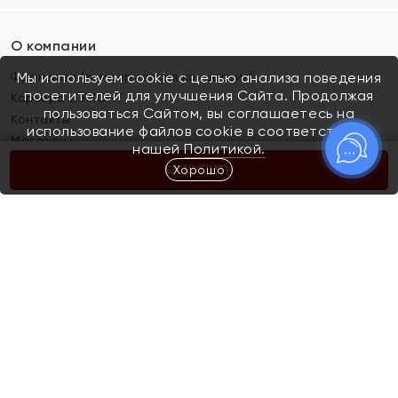
О компании
Франшиза (коммерческая концессия)
Мы используем cookie с целью анализа поведения
посетителей для улучшения Сайта. Продолжая
Карьера в ЯХОНТ
пользоваться Сайтом, вы соглашаетесь на
Контакты
использование файлов cookie в соответствии с
Магазины
нашей
Политикой.
Хорошо
КУПИТЬ
Покупателям
Как определить размер украшения
Киров
Акции
Магазины
Скупка и обмен золота
Отзывы
Электронный подарочный сертификат
Помолвка и свадьба
Правила пользования Электронным
Каталог
подарочным сертификатом «Яхонт»
Новинки
Доставка и оплата
Акции