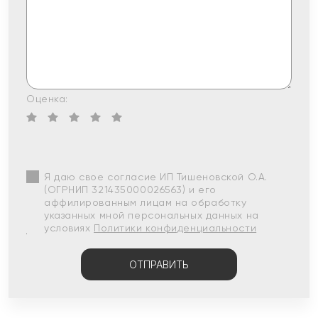
Оценка:
Я даю свое согласие ИП Тишеновской О.А.
(ОГРНИП 321435000026563) и его
аффилированным лицам на обработку
указанных мной персональных данных на
условиях
Политики конфиденциальности
ОТПРАВИТЬ