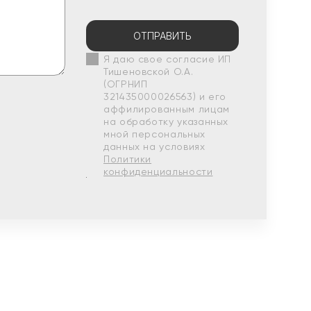
ОТПРАВИТЬ
Я даю свое согласие ИП
Тишеновской О.А.
(ОГРНИП
321435000026563) и его
аффилированным лицам
на обработку указанных
мной персональных
данных на условиях
Политики
конфиденциальности