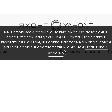
Мы используем cookie с целью анализа поведения
посетителей для улучшения Сайта. Продолжая
ользоваться Сайтом, вы соглашаетесь на использован
файлов cookie в соответствии с нашей
Политикой.
елям
Доставка и оплата
П
Хорошо
елить размер украшения
Доставка и оплата
П
п
обмен золота
ый подарочный сертификат
ользования Электронным
м сертификатом «Яхонт»