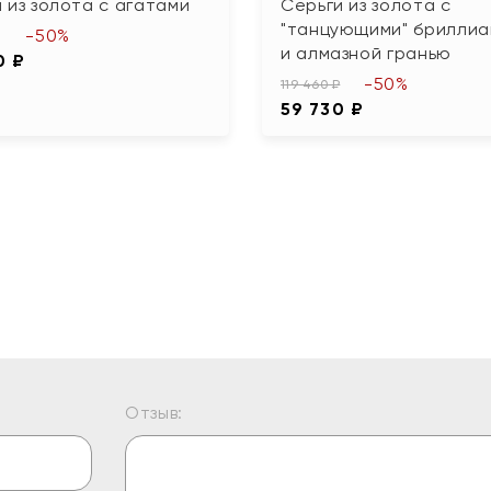
 из золота с агатами
Серьги из золота с
"танцующими" брилли
-50%
и алмазной гранью
0 ₽
-50%
119 460 ₽
59 730 ₽
Отзыв: