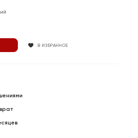
кий
В ИЗБРАННОЕ
шениями
зврат
есяцев