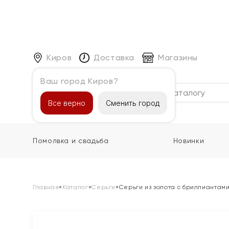
Киров
Доставка
Магазины
Ваш город Киров?
Каталог
Все верно
Сменить город
Помолвка и свадьба
Новинки
Главная
»
Каталог
»
Серьги
»
Серьги из золота с бриллиантам