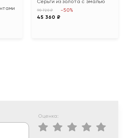
Серьги из золота с эмалью
С
антами
и
-50%
90 720 ₽
45 360 ₽
94
4
Оценка: