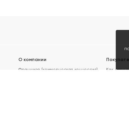
п
О компании
Покупат
Франшиза (коммерческая концессия)
Как опред
Карьера в ЯХОНТ
Акции
Контакты
Скупка и 
Магазины
Отзывы
Электронн
Правила п
подарочны