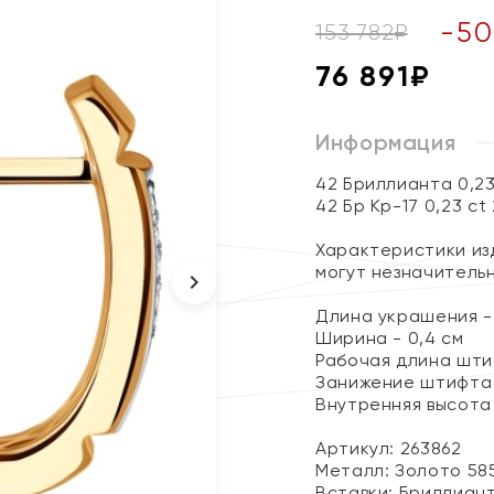
-
50
153 782
₽
76 891
₽
Информация
42 Бриллианта 0,2
42 Бр Кр-17 0,23 ct
Характеристики изд
могут незначитель
Длина украшения - 
Ширина - 0,4 см
Рабочая длина штиф
Занижение штифта 
Внутренняя высота 
Артикул: 263862
Металл:
Золото 58
Вставки:
Бриллиан