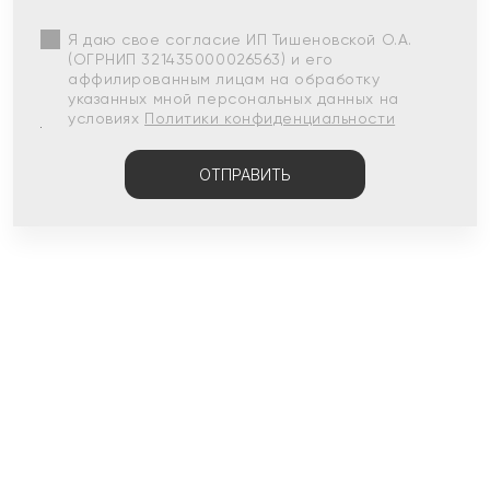
Я даю свое согласие ИП Тишеновской О.А.
(ОГРНИП 321435000026563) и его
аффилированным лицам на обработку
указанных мной персональных данных на
условиях
Политики конфиденциальности
ОТПРАВИТЬ