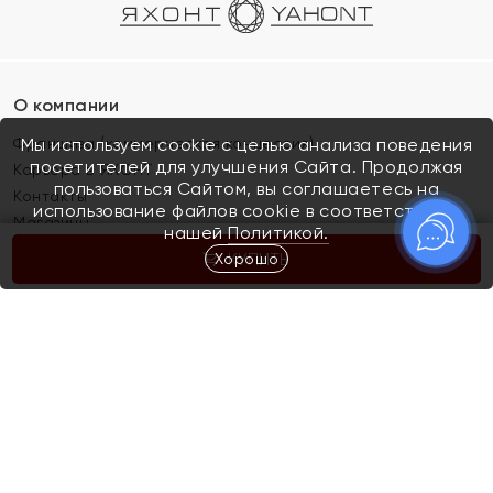
О компании
Франшиза (коммерческая концессия)
Мы используем cookie с целью анализа поведения
посетителей для улучшения Сайта. Продолжая
Карьера в ЯХОНТ
пользоваться Сайтом, вы соглашаетесь на
Контакты
использование файлов cookie в соответствии с
Магазины
нашей
Политикой.
Хорошо
КУПИТЬ
Покупателям
Как определить размер украшения
Киров
Акции
Магазины
Скупка и обмен золота
Отзывы
Электронный подарочный сертификат
Помолвка и свадьба
Правила пользования Электронным
Каталог
подарочным сертификатом «Яхонт»