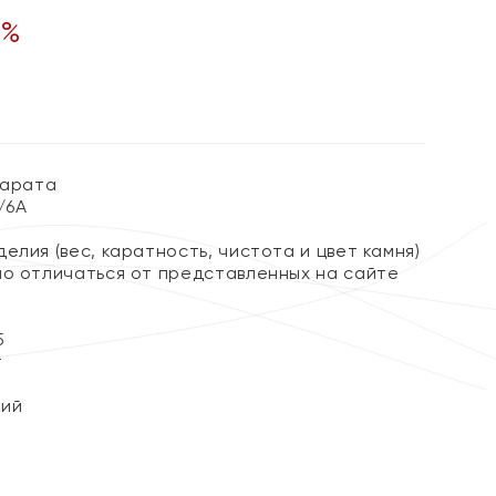
%
карата
3/6А
елия (вес, каратность, чистота и цвет камня)
но отличаться от представленных на сайте
5
т
кий