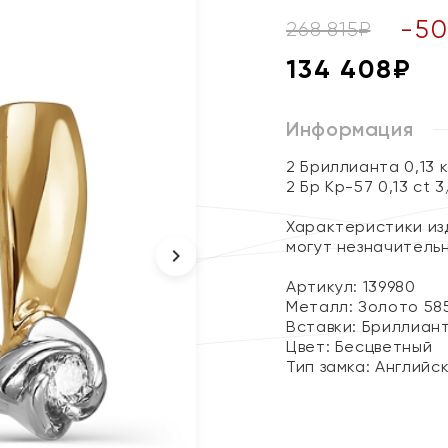
-
50
268 815
₽
134 408
₽
Информация
2 Бриллианта 0,13 
2 Бр Кр-57 0,13 ct 
Характеристики изд
могут незначитель
Артикул: 139980
Металл:
Золото 58
Вставки:
Бриллиан
Цвет:
Бесцветный
Тип замка:
Английс