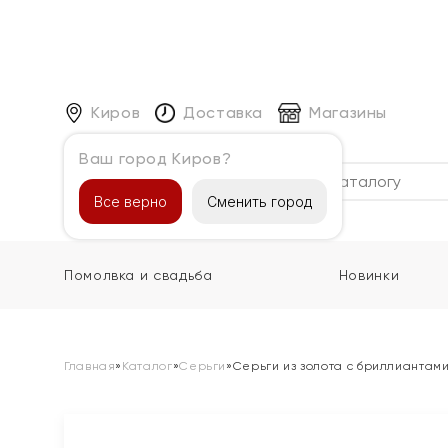
Киров
Доставка
Магазины
Ваш город Киров?
Каталог
Все верно
Сменить город
Помолвка и свадьба
Новинки
Главная
»
Каталог
»
Серьги
»
Серьги из золота с бриллиантам