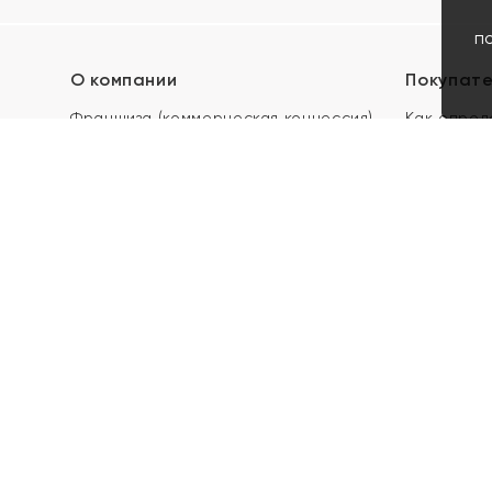
п
О компании
Покупат
Франшиза (коммерческая концессия)
Как опред
Карьера в ЯХОНТ
Акции
Контакты
Скупка и 
Магазины
Отзывы
Электронн
Правила п
подарочны