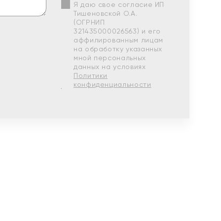
Я даю свое согласие ИП
Тишеновской О.А.
(ОГРНИП
321435000026563) и его
аффилированным лицам
на обработку указанных
мной персональных
данных на условиях
Политики
конфиденциальности