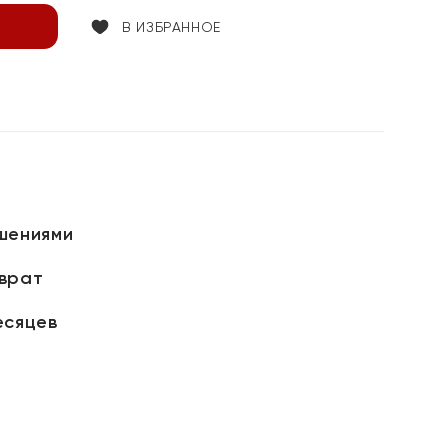
В ИЗБРАННОЕ
шениями
зврат
есяцев