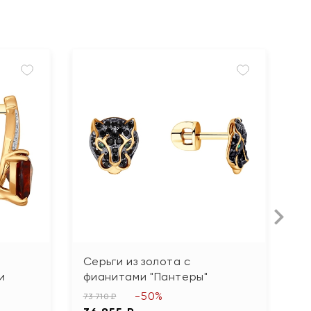
Серьги из золота с
С
и
фианитами "Пантеры"
б
-50%
73 710 ₽
19