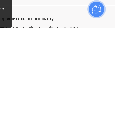
ие
одпишитесь на рассылку
одпишитесь, чтобы узнать больше о новых
оступлениях, новостях и спецпредложениях Яхонт!
Я даю свое согласие ИП Тишеновской О.А.
(ОГРНИП 321435000026563) и его
аффилированным лицам на обработку указанных
мной персональных данных на условиях
Политики
конфиденциальности