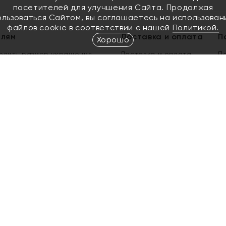
посетителей для улучшения Сайта. Продолжая
ользоваться Сайтом, вы соглашаетесь на использован
файлов cookie в соответствии с нашей
Политикой.
елям
Доставка и оплата
П
Хорошо
елить размер украшения
Доставка и оплата
П
п
обмен золота
ый подарочный сертификат
ользования Электронным
м сертификатом «Яхонт»