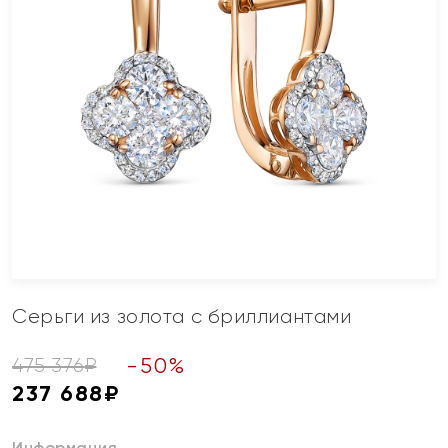
Серьги из золота с бриллиантами
-
50
%
475 376
₽
237 688
₽
Информация