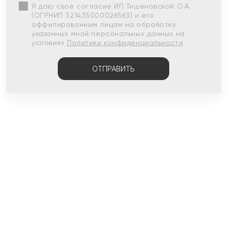
Я даю свое согласие ИП Тишеновской О.А.
(ОГРНИП 321435000026563) и его
аффилированным лицам на обработку
указанных мной персональных данных на
условиях
Политики конфиденциальности
ОТПРАВИТЬ