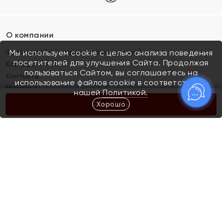
О компании
Франшиза (коммерческая концессия)
Мы используем cookie с целью анализа поведения
посетителей для улучшения Сайта. Продолжая
Карьера в ЯХОНТ
пользоваться Сайтом, вы соглашаетесь на
Контакты
использование файлов cookie в соответствии с
Магазины
нашей
Политикой.
Хорошо
КУПИТЬ
Покупателям
Как определить размер украшения
Киров
Акции
Магазины
Скупка и обмен золота
Отзывы
Электронный подарочный сертификат
Помолвка и свадьба
Правила пользования Электронным
Каталог
подарочным сертификатом «Яхонт»
Новинки