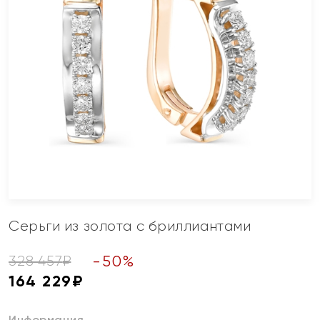
Серьги из золота с бриллиантами
-
50
%
328 457
₽
164 229
₽
Информация