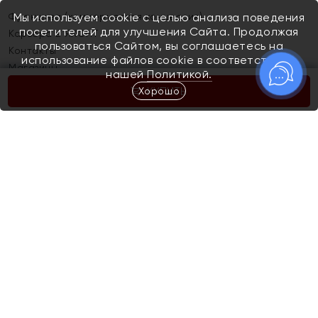
Франшиза (коммерческая концессия)
Мы используем cookie с целью анализа поведения
посетителей для улучшения Сайта. Продолжая
Карьера в ЯХОНТ
пользоваться Сайтом, вы соглашаетесь на
Контакты
использование файлов cookie в соответствии с
Магазины
нашей
Политикой.
Хорошо
КУПИТЬ
Покупателям
Как определить размер украшения
Киров
Акции
Магазины
Скупка и обмен золота
Отзывы
Электронный подарочный сертификат
Помолвка и свадьба
Правила пользования Электронным
Каталог
подарочным сертификатом «Яхонт»
Новинки
Доставка и оплата
Акции
Скупка и обмен золота
Доставка и оплата