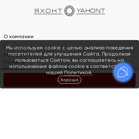
О компании
Франшиза (коммерческая концессия)
Мы используем cookie с целью анализа поведения
посетителей для улучшения Сайта. Продолжая
Карьера в ЯХОНТ
пользоваться Сайтом, вы соглашаетесь на
Контакты
использование файлов cookie в соответствии с
Магазины
нашей
Политикой.
Хорошо
КУПИТЬ
Покупателям
Как определить размер украшения
Киров
Акции
Магазины
Скупка и обмен золота
Отзывы
Электронный подарочный сертификат
Помолвка и свадьба
Правила пользования Электронным
Каталог
подарочным сертификатом «Яхонт»