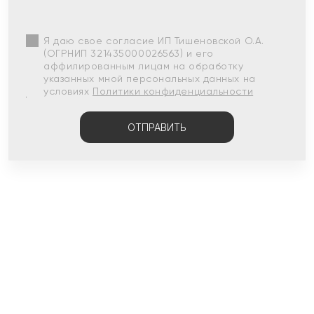
Я даю свое согласие ИП Тишеновской О.А.
(ОГРНИП 321435000026563) и его
аффилированным лицам на обработку
указанных мной персональных данных на
условиях
Политики конфиденциальности
ОТПРАВИТЬ