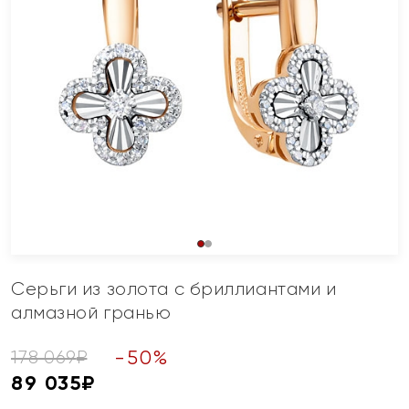
Серьги из золота с бриллиантами и
алмазной гранью
-
50
%
178 069
₽
89 035
₽