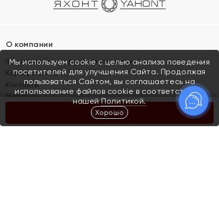
О компании
Франшиза (коммерческая концессия)
Мы используем cookie с целью анализа поведения
посетителей для улучшения Сайта. Продолжая
Карьера в ЯХОНТ
пользоваться Сайтом, вы соглашаетесь на
Контакты
использование файлов cookie в соответствии с
Магазины
нашей
Политикой.
Хорошо
КУПИТЬ
Покупателям
Как определить размер украшения
Киров
Акции
Магазины
Скупка и обмен золота
Отзывы
Электронный подарочный сертификат
Помолвка и свадьба
Правила пользования Электронным
Каталог
подарочным сертификатом «Яхонт»
Новинки