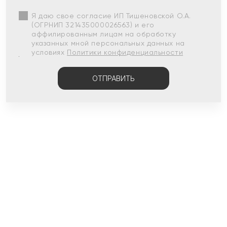
Я даю свое согласие ИП Тишеновской О.А.
(ОГРНИП 321435000026563) и его
аффилированным лицам на обработку
указанных мной персональных данных на
условиях
Политики конфиденциальности
ОТПРАВИТЬ