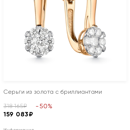
Серьги из золота с бриллиантами
-
50
%
318 165
₽
159 083
₽
Информация