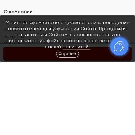
О компании
Франшиза (коммерческая концессия)
Мы используем cookie с целью анализа поведения
посетителей для улучшения Сайта. Продолжая
Карьера в ЯХОНТ
пользоваться Сайтом, вы соглашаетесь на
Контакты
использование файлов cookie в соответствии с
Магазины
нашей
Политикой.
Хорошо
КУПИТЬ
Покупателям
Как определить размер украшения
Киров
Акции
Магазины
Скупка и обмен золота
Отзывы
Электронный подарочный сертификат
Помолвка и свадьба
Правила пользования Электронным
Каталог
подарочным сертификатом «Яхонт»
Новинки
Доставка и оплата
Акции