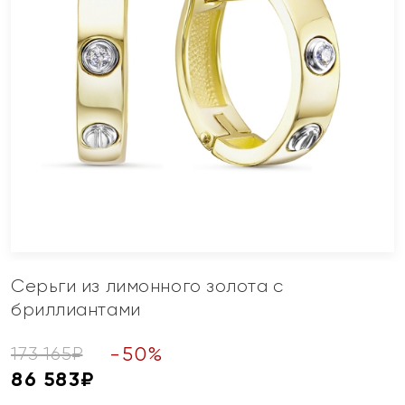
Серьги из лимонного золота с
бриллиантами
-
50
%
173 165
₽
86 583
₽