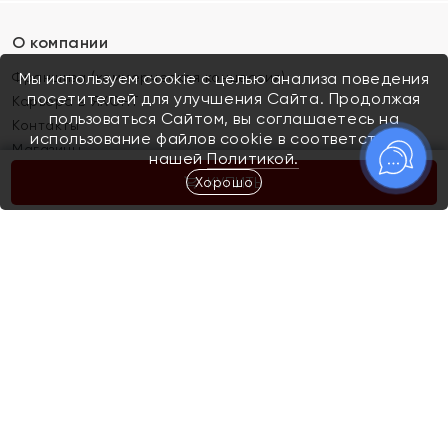
О компании
Франшиза (коммерческая концессия)
Мы используем cookie с целью анализа поведения
посетителей для улучшения Сайта. Продолжая
Карьера в ЯХОНТ
пользоваться Сайтом, вы соглашаетесь на
Контакты
использование файлов cookie в соответствии с
Магазины
нашей
Политикой.
Хорошо
КУПИТЬ
Покупателям
Как определить размер украшения
Киров
Акции
Магазины
Скупка и обмен золота
Отзывы
Электронный подарочный сертификат
Помолвка и свадьба
Правила пользования Электронным
Каталог
подарочным сертификатом «Яхонт»
Новинки
Доставка и оплата
Акции