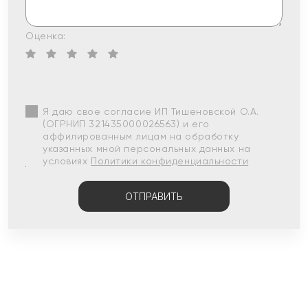
Оценка:
Я даю свое согласие ИП Тишеновской О.А.
(ОГРНИП 321435000026563) и его
аффилированным лицам на обработку
указанных мной персональных данных на
условиях
Политики конфиденциальности
ОТПРАВИТЬ