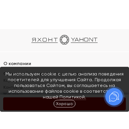
О компании
Франшиза (коммерческая концессия)
Мы используем cookie с целью анализа поведения
посетителей для улучшения Сайта. Продолжая
Карьера в ЯХОНТ
пользоваться Сайтом, вы соглашаетесь на
Контакты
использование файлов cookie в соответствии с
Магазины
нашей
Политикой.
Хорошо
КУПИТЬ
Покупателям
Как определить размер украшения
Киров
Акции