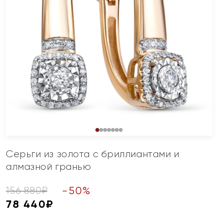
Серьги из золота с бриллиантами и
алмазной гранью
-
50
%
156 880
₽
78 440
₽