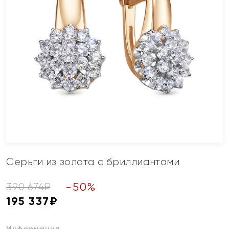
Серьги из золота с бриллиантами
-
50
%
390 674
₽
195 337
₽
Информация