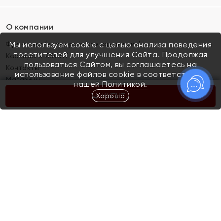
О компании
Франшиза (коммерческая концессия)
Мы используем cookie с целью анализа поведения
посетителей для улучшения Сайта. Продолжая
Карьера в ЯХОНТ
пользоваться Сайтом, вы соглашаетесь на
Контакты
использование файлов cookie в соответствии с
Магазины
нашей
Политикой.
Хорошо
КУПИТЬ
Покупателям
Как определить размер украшения
Киров
Акции
Магазины
Скупка и обмен золота
Отзывы
Электронный подарочный сертификат
Помолвка и свадьба
Правила пользования Электронным
Каталог
подарочным сертификатом «Яхонт»
Новинки
Доставка и оплата
Акции