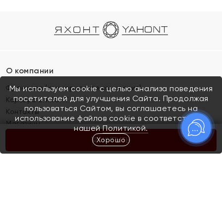
О компании
Франшиза (коммерческая концессия)
Мы используем cookie с целью анализа поведения
посетителей для улучшения Сайта. Продолжая
Карьера в ЯХОНТ
пользоваться Сайтом, вы соглашаетесь на
Контакты
использование файлов cookie в соответствии с
Магазины
нашей
Политикой.
Хорошо
КУПИТЬ
Покупателям
Как определить размер украшения
Киров
Акции
Магазины
Скупка и обмен золота
Отзывы
Электронный подарочный сертификат
Помолвка и свадьба