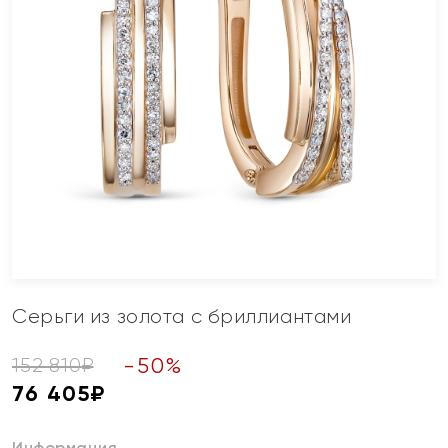
Серьги из золота с бриллиантами
-
50
%
152 810
₽
76 405
₽
Информация