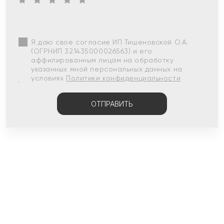
Я даю свое согласие ИП Тишеновской О.А.
(ОГРНИП 321435000026563) и его
аффилированным лицам на обработку
указанных мной персональных данных на
условиях
Политики конфиденциальности
ОТПРАВИТЬ