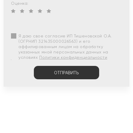
Оценка:
Я даю свое согласие ИП Тишеновской О.А.
(ОГРНИП 321435000026563) и его
аффилированным лицам на обработку
указанных мной персональных данных на
условиях
Политики конфиденциальности
ОТПРАВИТЬ