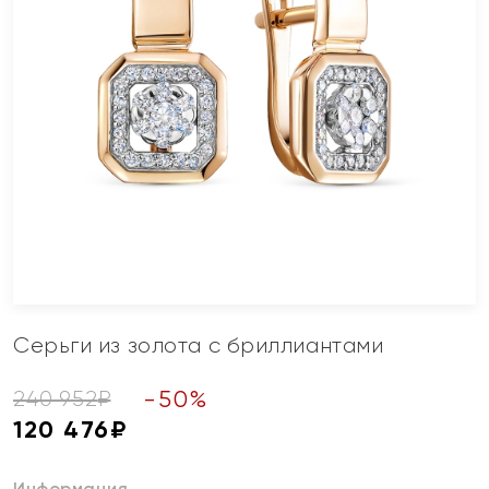
Серьги из золота с бриллиантами
-
50
%
240 952
₽
120 476
₽
Информация