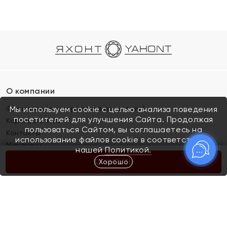
О компании
Франшиза (коммерческая концессия)
Мы используем cookie с целью анализа поведения
посетителей для улучшения Сайта. Продолжая
Карьера в ЯХОНТ
пользоваться Сайтом, вы соглашаетесь на
Контакты
использование файлов cookie в соответствии с
Магазины
нашей
Политикой.
Хорошо
КУПИТЬ
Покупателям
Как определить размер украшения
Киров
Акции
Магазины
Скупка и обмен золота
Отзывы