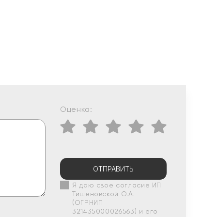
Оценка:
ОТПРАВИТЬ
Я даю свое согласие ИП
Тишеновской О.А.
(ОГРНИП
321435000026563) и его