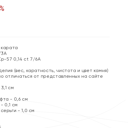
%
 карата
/3А
Кр-57 0,14 ct 7/6А
елия (вес, каратность, чистота и цвет камня)
но отличаться от представленных на сайте
3,1 см
та - 0,6 см
 0,1 см
серьги - 1,0 см
5