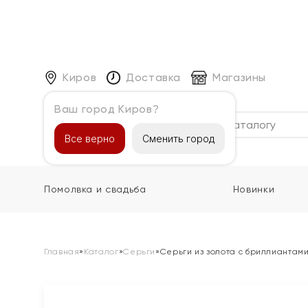
Киров
Доставка
Магазины
Ваш город Киров?
Каталог
Все верно
Сменить город
Помолвка и свадьба
Новинки
Главная
»
Каталог
»
Серьги
»
Серьги из золота с бриллиантам