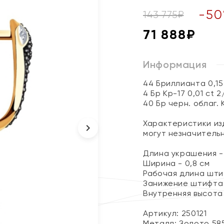
-
50
143 775
₽
71 888
₽
Информация
44 Бриллианта 0,15
4 Бр Кр-17 0,01 ct 2
40 Бр черн. облаг. 
Характеристики изд
могут незначитель
Длина украшения - 
Ширина - 0,8 см
Рабочая длина штиф
Занижение штифта -
Внутренняя высота 
Артикул: 250121
Металл:
Золото 58