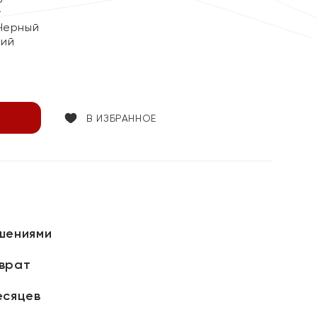
т
Черный
кий
В ИЗБРАННОЕ
шениями
зврат
есяцев