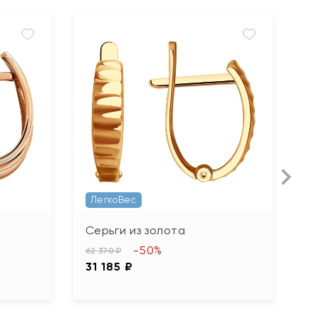
ЛегкоВес
Серьги из золота
С
ф
-50%
62 370 ₽
31 185 ₽
29
1