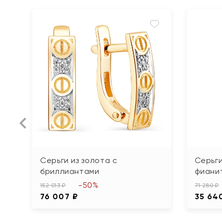
Серьги из золота с
Серьги
бриллиантами
фиани
-50%
152 013 ₽
71 280 ₽
76 007 ₽
35 64