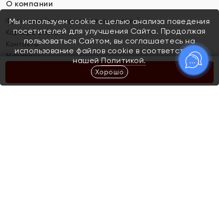
О компании
Франшиза (коммерческая концессия)
Мы используем cookie с целью анализа поведения
посетителей для улучшения Сайта. Продолжая
Карьера в ЯХОНТ
пользоваться Сайтом, вы соглашаетесь на
Контакты
использование файлов cookie в соответствии с
Магазины
нашей
Политикой.
Хорошо
КУПИТЬ
Покупателям
Как определить размер украшения
Киров
Акции
Магазины
Скупка и обмен золота
Отзывы
Электронный подарочный сертификат
Помолвка и свадьба
Правила пользования Электронным
Каталог
подарочным сертификатом «Яхонт»
Новинки
Доставка и оплата
Акции
Скупка и обмен золота
Доставка и оплата