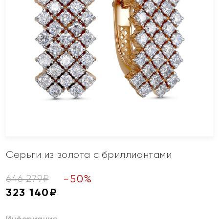
Серьги из золота с бриллиантами
-
50
%
646 279
₽
323 140
₽
Информация