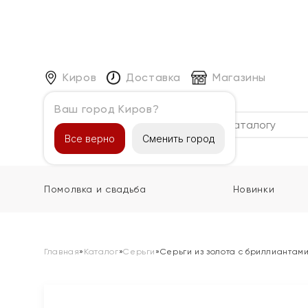
Киров
Доставка
Магазины
Ваш город Киров?
Каталог
Все верно
Сменить город
Помолвка и свадьба
Новинки
Главная
»
Каталог
»
Серьги
»
Серьги из золота с бриллиантам