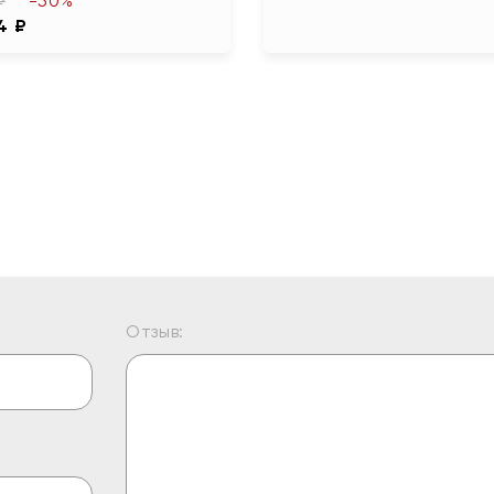
-50%
₽
4 ₽
Отзыв: