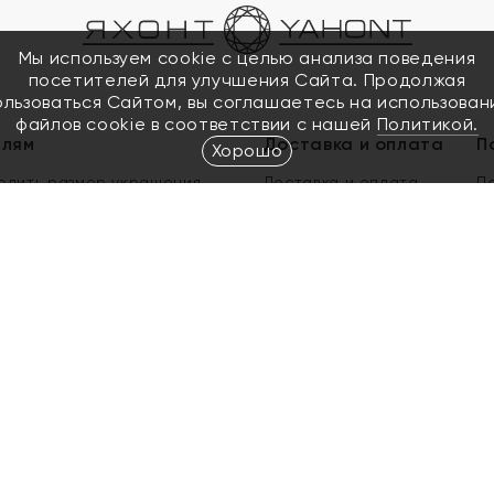
Мы используем cookie с целью анализа поведения
посетителей для улучшения Сайта. Продолжая
ользоваться Сайтом, вы соглашаетесь на использован
файлов cookie в соответствии с нашей
Политикой.
елям
Доставка и оплата
П
Хорошо
елить размер украшения
Доставка и оплата
П
п
обмен золота
ый подарочный сертификат
ользования Электронным
м сертификатом «Яхонт»