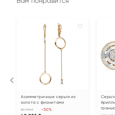
Вам понравится
Асимметричные серьги из
Серьги
золота с фианитами
брилл
грань
-50%
80 190 ₽