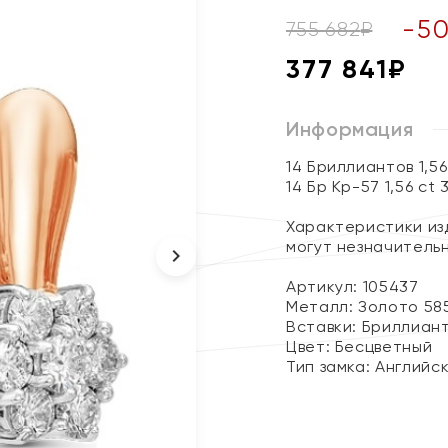
-
5
755 682
₽
377 841
₽
Информация
14 Бриллиантов 1,5
14 Бр Кр-57 1,56 ct 
Характеристики изд
могут незначитель
Артикул: 105437
Металл:
Золото 58
Вставки:
Бриллиан
Цвет:
Бесцветный
Тип замка:
Английс