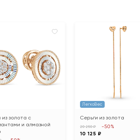
ЛегкоВес
 из золота с
Серьги из золота
иантами и алмазной
-50%
20 250 ₽
ю
10 125 ₽