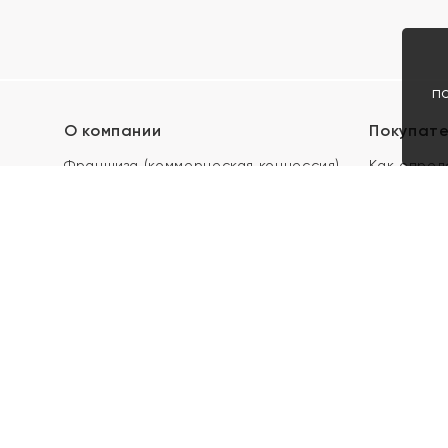
п
О компании
Покупат
Франшиза (коммерческая концессия)
Как опред
Карьера в ЯХОНТ
Акции
Контакты
Скупка и 
Магазины
Отзывы
Электронн
Правила п
подарочны