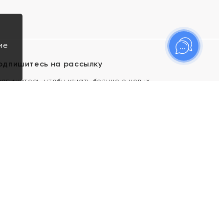
ие
одпишитесь на рассылку
одпишитесь, чтобы узнать больше о новых
оступлениях, новостях и спецпредложениях Яхонт!
Я даю свое согласие ИП Тишеновской О.А.
(ОГРНИП 321435000026563) и его
аффилированным лицам на обработку указанных
мной персональных данных на условиях
Политики