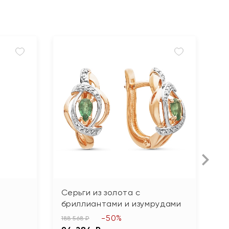
Серьги из золота с
С
бриллиантами и изумрудами
14
-50%
7
188 568 ₽