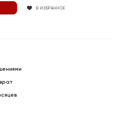
В ИЗБРАННОЕ
шениями
зврат
есяцев