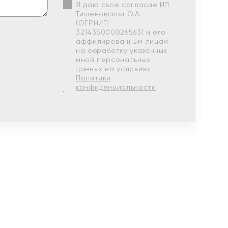
Я даю свое согласие ИП
Тишеновской О.А.
(ОГРНИП
321435000026563) и его
аффилированным лицам
на обработку указанных
мной персональных
данных на условиях
Политики
конфиденциальности