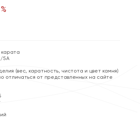
0
%
6 карата
3/5А
елия (вес, каратность, чистота и цвет камня)
но отличаться от представленных на сайте
5
т
кий