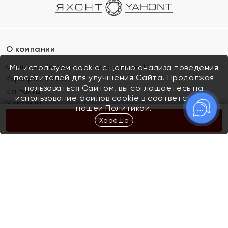
О компании
Франшиза (коммерческая концессия)
Мы используем cookie с целью анализа поведения
посетителей для улучшения Сайта. Продолжая
Карьера в ЯХОНТ
пользоваться Сайтом, вы соглашаетесь на
Контакты
использование файлов cookie в соответствии с
Магазины
нашей
Политикой.
Хорошо
КУПИТЬ
Покупателям
Как определить размер украшения
Киров
Акции
Магазины
Скупка и обмен золота
Отзывы
Электронный подарочный сертификат
Помолвка и свадьба
Правила пользования Электронным
Каталог
подарочным сертификатом «Яхонт»