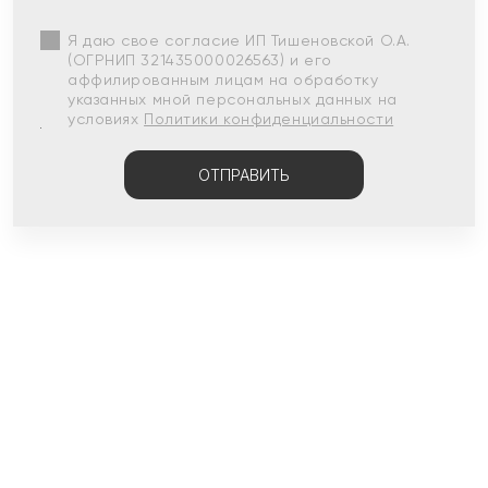
Я даю свое согласие ИП Тишеновской О.А.
(ОГРНИП 321435000026563) и его
аффилированным лицам на обработку
указанных мной персональных данных на
условиях
Политики конфиденциальности
ОТПРАВИТЬ