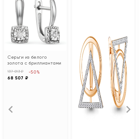
Серьги из белого
золота с бриллиантами
137 013 ₽
-50%
68 507 ₽