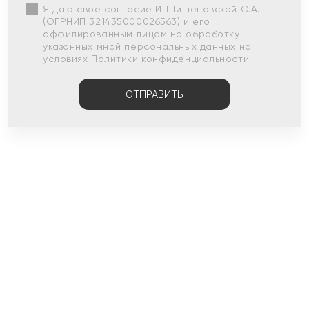
Я даю свое согласие ИП Тишеновской О.А.
(ОГРНИП 321435000026563) и его
аффилированным лицам на обработку
указанных мной персональных данных на
условиях
Политики конфиденциальности
ОТПРАВИТЬ