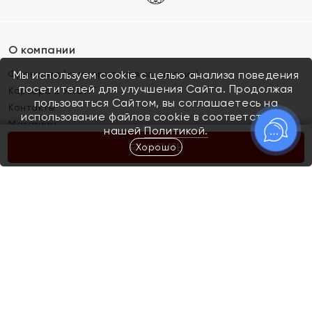
О компании
Франшиза (коммерческая концессия)
Мы используем cookie с целью анализа поведения
посетителей для улучшения Сайта. Продолжая
Карьера в ЯХОНТ
пользоваться Сайтом, вы соглашаетесь на
Контакты
использование файлов cookie в соответствии с
Магазины
нашей
Политикой.
Хорошо
КУПИТЬ
Покупателям
Как определить размер украшения
Киров
Акции
Магазины
Скупка и обмен золота
Отзывы
Электронный подарочный сертификат
Помолвка и свадьба
Правила пользования Электронным
Каталог
подарочным сертификатом «Яхонт»
Новинки