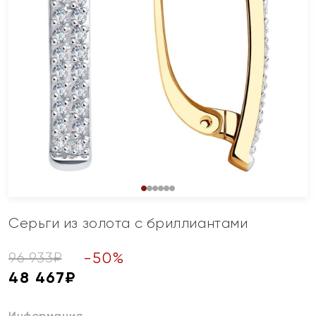
Серьги из золота с бриллиантами
-
50
%
96 933
₽
48 467
₽
Информация