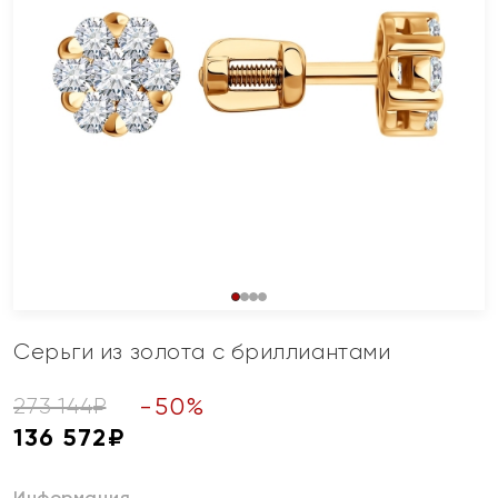
Серьги из золота с бриллиантами
-
50
%
273 144
₽
136 572
₽
Информация