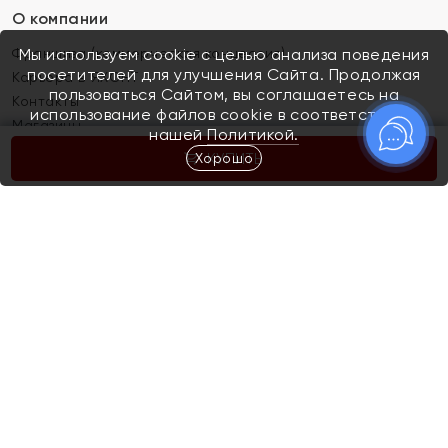
О компании
Франшиза (коммерческая концессия)
Мы используем cookie с целью анализа поведения
посетителей для улучшения Сайта. Продолжая
Карьера в ЯХОНТ
пользоваться Сайтом, вы соглашаетесь на
Контакты
использование файлов cookie в соответствии с
Магазины
нашей
Политикой.
Хорошо
КУПИТЬ
Покупателям
Как определить размер украшения
Киров
Акции
Магазины
Скупка и обмен золота
Отзывы
Электронный подарочный сертификат
Помолвка и свадьба
Правила пользования Электронным
Каталог
подарочным сертификатом «Яхонт»
Новинки
Доставка и оплата
Акции
Скупка и обмен золота
Доставка и оплата