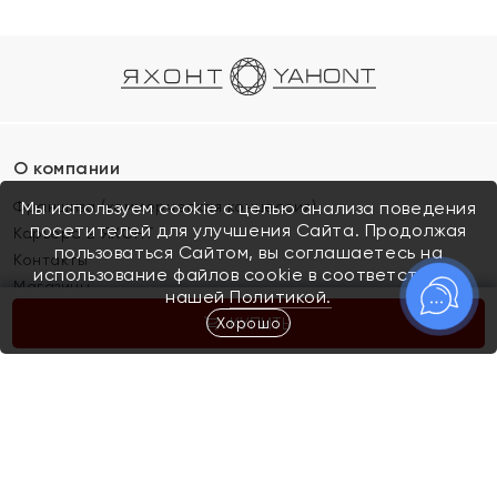
О компании
Франшиза (коммерческая концессия)
Мы используем cookie с целью анализа поведения
посетителей для улучшения Сайта. Продолжая
Карьера в ЯХОНТ
пользоваться Сайтом, вы соглашаетесь на
Контакты
использование файлов cookie в соответствии с
Магазины
нашей
Политикой.
Хорошо
КУПИТЬ
Покупателям
Как определить размер украшения
Киров
Акции
Магазины
Скупка и обмен золота
Отзывы
Электронный подарочный сертификат
Помолвка и свадьба