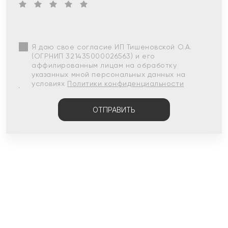
Я даю свое согласие ИП Тишеновской О.А.
(ОГРНИП 321435000026563) и его
аффилированным лицам на обработку
указанных мной персональных данных на
условиях
Политики конфиденциальности
ОТПРАВИТЬ