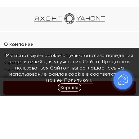
О компании
Франшиза (коммерческая концессия)
Мы используем cookie с целью анализа поведения
посетителей для улучшения Сайта. Продолжая
Карьера в ЯХОНТ
пользоваться Сайтом, вы соглашаетесь на
Контакты
использование файлов cookie в соответствии с
Магазины
нашей
Политикой.
Хорошо
КУПИТЬ
Покупателям
Как определить размер украшения
Киров
Акции
Магазины
Скупка и обмен золота
Отзывы
Электронный подарочный сертификат
Помолвка и свадьба