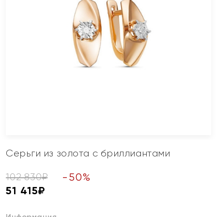
Серьги из золота с бриллиантами
-
50
%
102 830
₽
51 415
₽
Информация