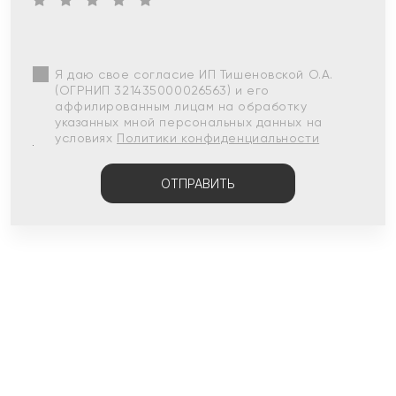
Я даю свое согласие ИП Тишеновской О.А.
(ОГРНИП 321435000026563) и его
аффилированным лицам на обработку
указанных мной персональных данных на
условиях
Политики конфиденциальности
ОТПРАВИТЬ