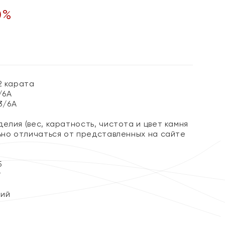
0
%
2 карата
/6А
 3/6А
елия (вес, каратность, чистота и цвет камня
льно отличаться от представленных на сайте
5
т
кий