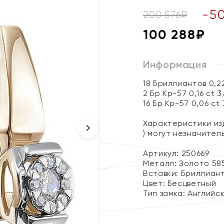
-
5
200 576
₽
100 288
₽
Информация
18 Бриллиантов 0,2
2 Бр Кр-57 0,16 ct 3
16 Бр Кр-57 0,06 ct
Характеристики изд
) могут незначите
Артикул: 250669
Металл:
Золото 58
Вставки:
Бриллиан
Цвет:
Бесцветный
Тип замка:
Английс