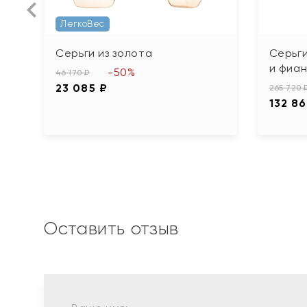
ЛегкоВес
Серьги из золота
Серьги
и фиа
-50%
46 170 ₽
23 085 ₽
265 720 
132 8
Оставить отзыв