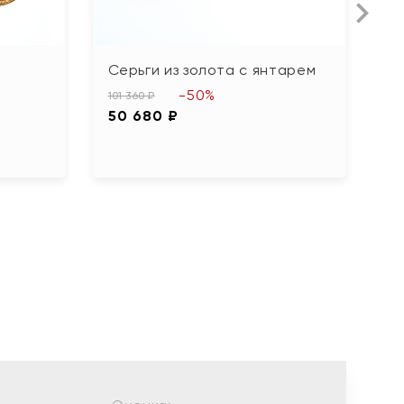
Серьги из золота с янтарем
С
с
-50%
101 360 ₽
50 680 ₽
13
6