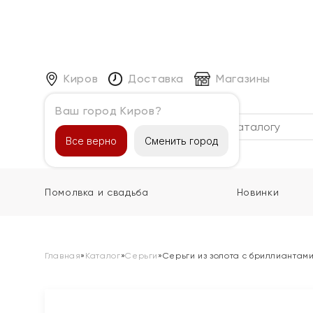
Киров
Доставка
Магазины
Ваш город Киров?
Каталог
Все верно
Сменить город
Помолвка и свадьба
Новинки
Главная
»
Каталог
»
Серьги
»
Серьги из золота с бриллиантам