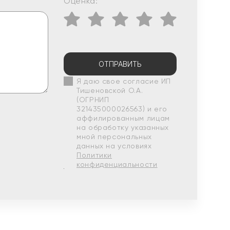
Оценка:
ОТПРАВИТЬ
Я даю свое согласие ИП
Тишеновской О.А.
(ОГРНИП
321435000026563) и его
аффилированным лицам
на обработку указанных
мной персональных
данных на условиях
Политики
конфиденциальности