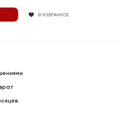
В ИЗБРАННОЕ
шениями
зврат
есяцев