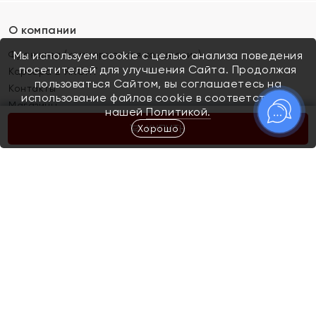
О компании
Франшиза (коммерческая концессия)
Мы используем cookie с целью анализа поведения
посетителей для улучшения Сайта. Продолжая
Карьера в ЯХОНТ
пользоваться Сайтом, вы соглашаетесь на
Контакты
использование файлов cookie в соответствии с
Магазины
нашей
Политикой.
Хорошо
КУПИТЬ
Покупателям
Как определить размер украшения
Киров
Акции
Магазины
Скупка и обмен золота
Отзывы
Электронный подарочный сертификат
Помолвка и свадьба
Правила пользования Электронным
Каталог
подарочным сертификатом «Яхонт»
Новинки
Доставка и оплата
Акции