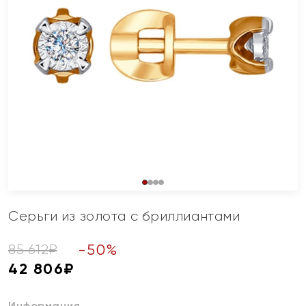
Серьги из золота с бриллиантами
-
50
%
85 612
₽
42 806
₽
Информация