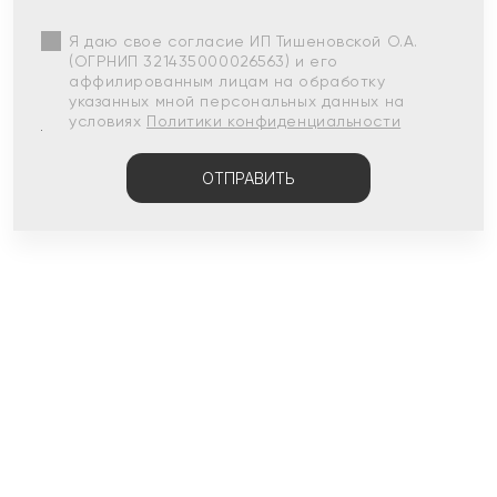
Я даю свое согласие ИП Тишеновской О.А.
(ОГРНИП 321435000026563) и его
аффилированным лицам на обработку
указанных мной персональных данных на
условиях
Политики конфиденциальности
ОТПРАВИТЬ