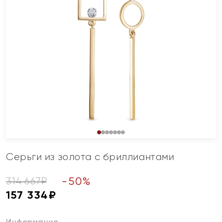
Серьги из золота с бриллиантами
-
50
%
314 667
₽
157 334
₽
Информация