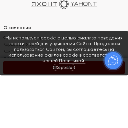
О компании
Франшиза (коммерческая концессия)
Мы используем cookie с целью анализа поведения
посетителей для улучшения Сайта. Продолжая
Карьера в ЯХОНТ
пользоваться Сайтом, вы соглашаетесь на
Контакты
использование файлов cookie в соответствии с
Магазины
нашей
Политикой.
Хорошо
КУПИТЬ
Покупателям
Как определить размер украшения
Киров
Акции
Магазины
Скупка и обмен золота
Отзывы
Электронный подарочный сертификат
Помолвка и свадьба
Правила пользования Электронным
Каталог
подарочным сертификатом «Яхонт»