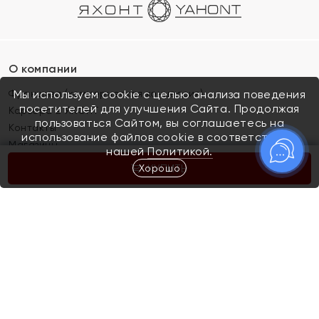
О компании
Франшиза (коммерческая концессия)
Мы используем cookie с целью анализа поведения
посетителей для улучшения Сайта. Продолжая
Карьера в ЯХОНТ
пользоваться Сайтом, вы соглашаетесь на
Контакты
использование файлов cookie в соответствии с
Магазины
нашей
Политикой.
Хорошо
КУПИТЬ
Покупателям
Как определить размер украшения
Киров
Акции
Магазины
Скупка и обмен золота
Отзывы
Электронный подарочный сертификат
Помолвка и свадьба
Правила пользования Электронным
Каталог
подарочным сертификатом «Яхонт»