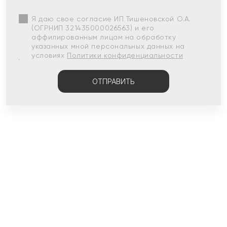
Я даю свое согласие ИП Тишеновской О.А.
(ОГРНИП 321435000026563) и его
аффилированным лицам на обработку
указанных мной персональных данных на
условиях
Политики конфиденциальности
ОТПРАВИТЬ