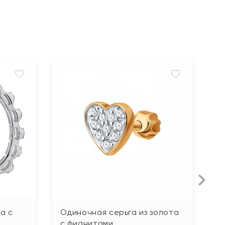
а с
Одиночная серьга из золота
С
с фианитами