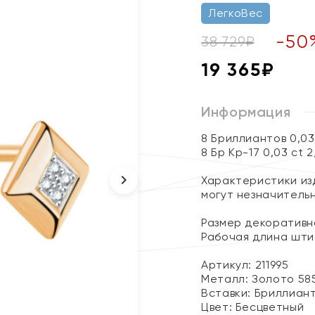
ЛегкоВес
-
50
38 729
₽
19 365
₽
Информация
8 Бриллиантов 0,0
8 Бр Кр-17 0,03 ct 
Характеристики изд
могут незначитель
Размер декоративно
Рабочая длина шти
Артикул: 211995
Металл:
Золото 58
Вставки:
Бриллиан
Цвет:
Бесцветный