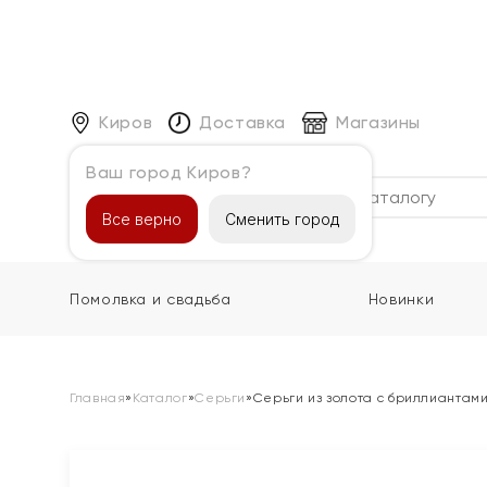
Киров
Доставка
Магазины
Ваш город Киров?
Каталог
Все верно
Сменить город
Помолвка и свадьба
Новинки
Главная
»
Каталог
»
Серьги
»
Серьги из золота с бриллиантам