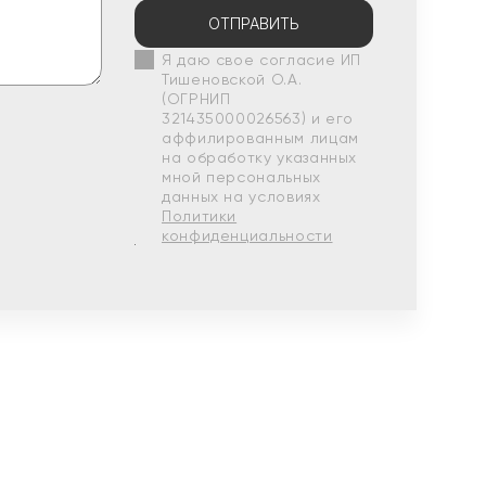
ОТПРАВИТЬ
Я даю свое согласие ИП
Тишеновской О.А.
(ОГРНИП
321435000026563) и его
аффилированным лицам
на обработку указанных
мной персональных
данных на условиях
Политики
конфиденциальности