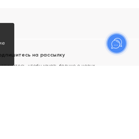
ие
одпишитесь на рассылку
одпишитесь, чтобы узнать больше о новых
оступлениях, новостях и спецпредложениях Яхонт!
Я даю свое согласие ИП Тишеновской О.А.