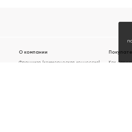
п
О компании
Покупат
Франшиза (коммерческая концессия)
Как опред
Карьера в ЯХОНТ
Акции
Контакты
Скупка и 
Магазины
Отзывы
Электронн
Правила п
подарочны