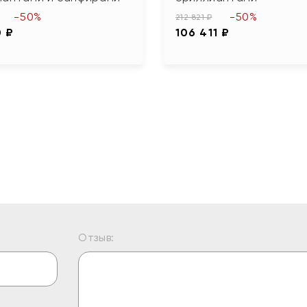
-50%
-50%
212 821 ₽
0 ₽
106 411 ₽
Отзыв: