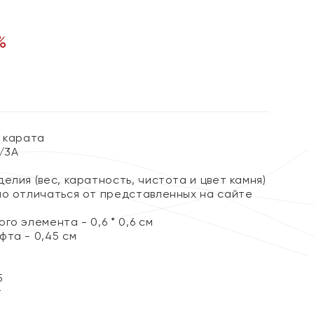
%
3 карата
2/3А
елия (вес, каратность, чистота и цвет камня)
но отличаться от представленных на сайте
го элемента - 0,6 * 0,6 см
фта - 0,45 см
5
т