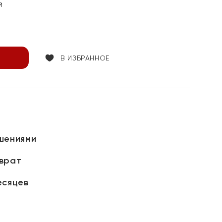
й
В ИЗБРАННОЕ
шениями
зврат
есяцев