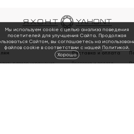
Мы используем cookie с целью анализа поведения
посетителей для улучшения Сайта. Продолжая
ользоваться Сайтом, вы соглашаетесь на использован
файлов cookie в соответствии с нашей
Политикой.
елям
Доставка и оплата
П
Хорошо
елить размер украшения
Доставка и оплата
П
п
обмен золота
ый подарочный сертификат
ользования Электронным
м сертификатом «Яхонт»