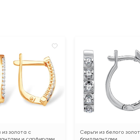
 из золота с
Серьги из белого золот
иантами и сапфирами
бриллиантами