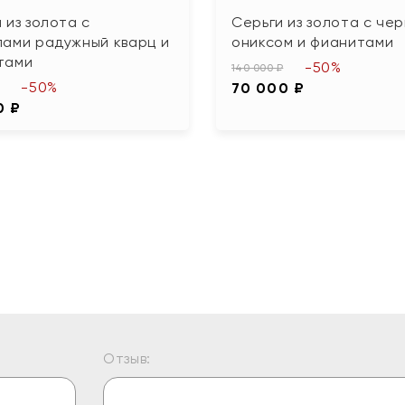
 из золота с
Серьги из золота с че
лами радужный кварц и
ониксом и фианитами
тами
-50%
140 000 ₽
-50%
70 000 ₽
0 ₽
Отзыв: