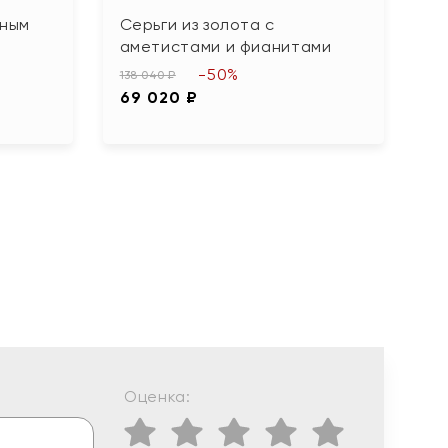
рным
Серьги из золота с
С
аметистами и фианитами
б
-50%
138 040 ₽
18
69 020 ₽
9
Оценка: