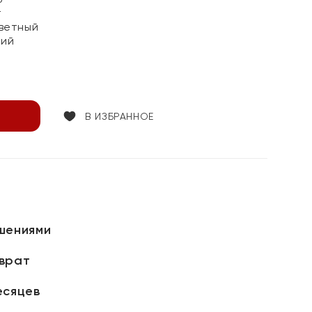
т
ветный
кий
В ИЗБРАННОЕ
шениями
зврат
есяцев