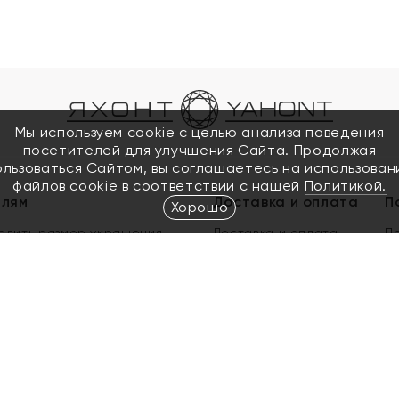
Мы используем cookie с целью анализа поведения
посетителей для улучшения Сайта. Продолжая
ользоваться Сайтом, вы соглашаетесь на использован
файлов cookie в соответствии с нашей
Политикой.
елям
Доставка и оплата
П
Хорошо
елить размер украшения
Доставка и оплата
П
п
обмен золота
ый подарочный сертификат
ользования Электронным
м сертификатом «Яхонт»