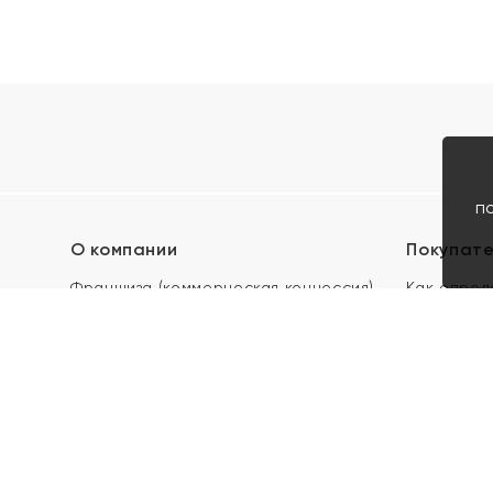
п
О компании
Покупат
Франшиза (коммерческая концессия)
Как опред
Карьера в ЯХОНТ
Акции
Контакты
Скупка и 
Магазины
Отзывы
Электронн
Правила п
подарочны