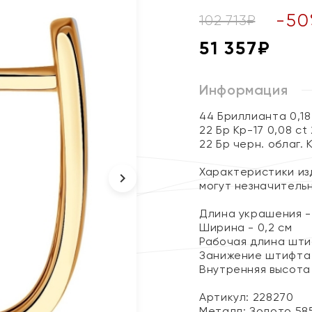
-
50
102 713
₽
51 357
₽
Информация
44 Бриллианта 0,18
22 Бр Кр-17 0,08 ct
22 Бр черн. облаг. 
Характеристики изд
могут незначитель
Длина украшения - 
Ширина - 0,2 см
Рабочая длина штиф
Занижение штифта 
Внутренняя высота 
Артикул: 228270
Металл:
Золото 58