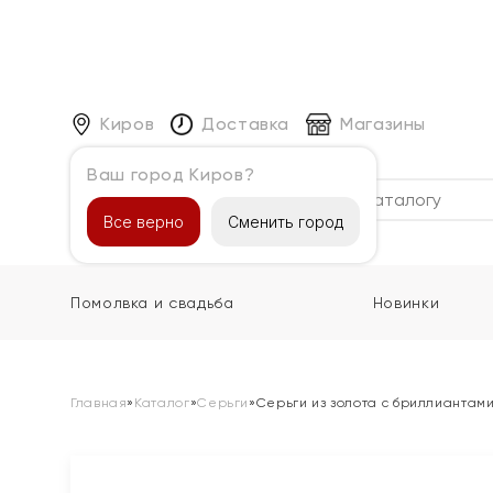
Киров
Доставка
Магазины
Ваш город Киров?
Каталог
Все верно
Сменить город
Помолвка и свадьба
Новинки
Главная
»
Каталог
»
Серьги
»
Серьги из золота с бриллиантам