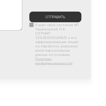
ОТПРАВИТЬ
Я даю свое согласие ИП
Тишеновской О.А.
(ОГРНИП
321435000026563) и его
аффилированным лицам
на обработку указанных
мной персональных
данных на условиях
Политики
конфиденциальности