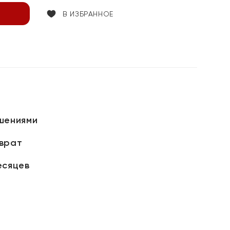
В ИЗБРАННОЕ
шениями
зврат
есяцев