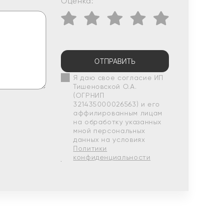
Оценка:
ОТПРАВИТЬ
Я даю свое согласие ИП
Тишеновской О.А.
(ОГРНИП
321435000026563) и его
аффилированным лицам
на обработку указанных
мной персональных
данных на условиях
Политики
конфиденциальности