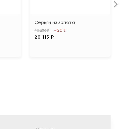
Серьги из золота
С
ф
-50%
40 230 ₽
20 115 ₽
97
4