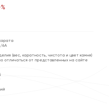
0
%
 карата
3/6А
елия (вес, каратность, чистота и цвет камня)
но отличаться от представленных на сайте
5
т
кий