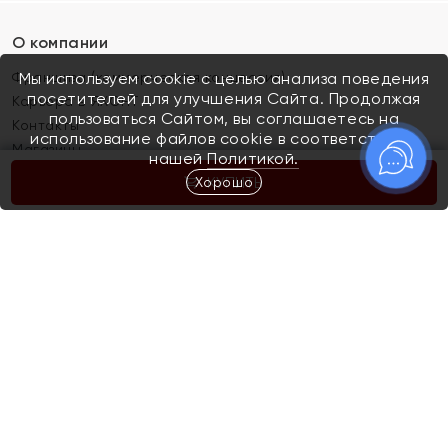
О компании
Франшиза (коммерческая концессия)
Мы используем cookie с целью анализа поведения
посетителей для улучшения Сайта. Продолжая
Карьера в ЯХОНТ
пользоваться Сайтом, вы соглашаетесь на
Контакты
использование файлов cookie в соответствии с
Магазины
нашей
Политикой.
Хорошо
КУПИТЬ
Покупателям
Как определить размер украшения
Киров
Акции
Магазины
Скупка и обмен золота
Отзывы
Электронный подарочный сертификат
Помолвка и свадьба
Правила пользования Электронным
Каталог
подарочным сертификатом «Яхонт»
Новинки
Доставка и оплата
Акции