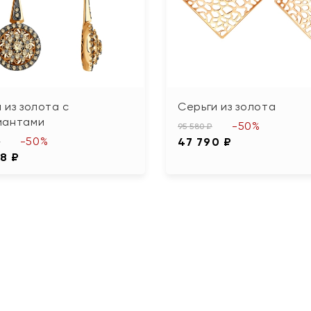
 из золота с
Серьги из золота
иантами
-50%
95 580 ₽
-50%
47 790 ₽
₽
88 ₽