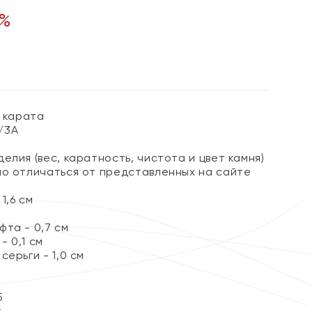
%
1 карата
2/3А
елия (вес, каратность, чистота и цвет камня)
но отличаться от представленных на сайте
1,6 см
та - 0,7 см
 0,1 см
серьги - 1,0 см
5
т