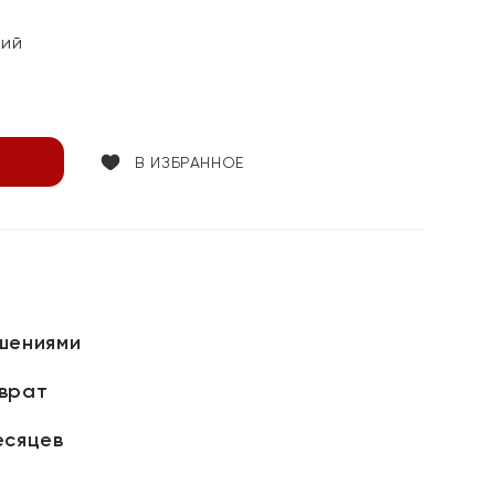
кий
В ИЗБРАННОЕ
шениями
зврат
есяцев