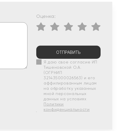
Оценка:
ОТПРАВИТЬ
Я даю свое согласие ИП
Тишеновской О.А.
(ОГРНИП
321435000026563) и его
аффилированным лицам
на обработку указанных
мной персональных
данных на условиях
Политики
конфиденциальности