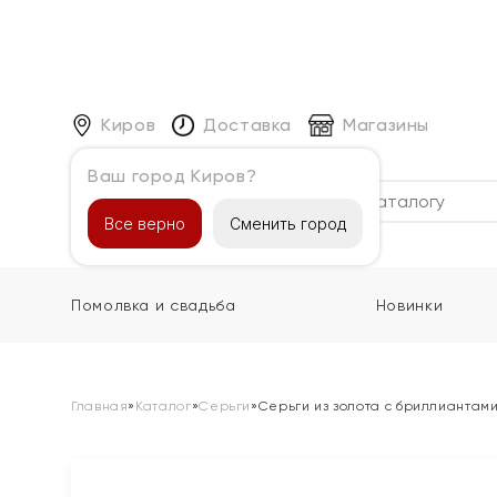
Киров
Доставка
Магазины
Ваш город Киров?
Каталог
Все верно
Сменить город
Помолвка и свадьба
Новинки
Главная
»
Каталог
»
Серьги
»
Серьги из золота с бриллиантам