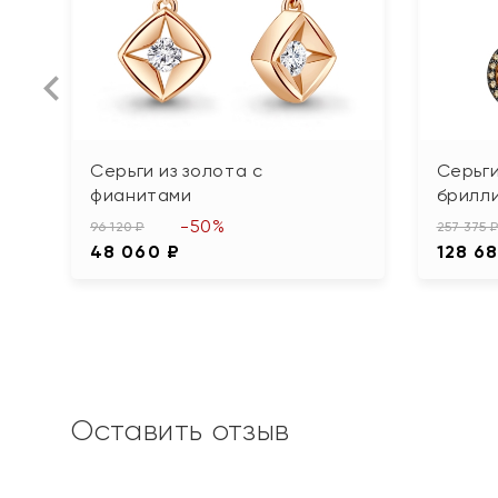
Серьги из золота с
Серьги
фианитами
брилл
-50%
96 120 ₽
257 375 
48 060 ₽
128 6
Оставить отзыв