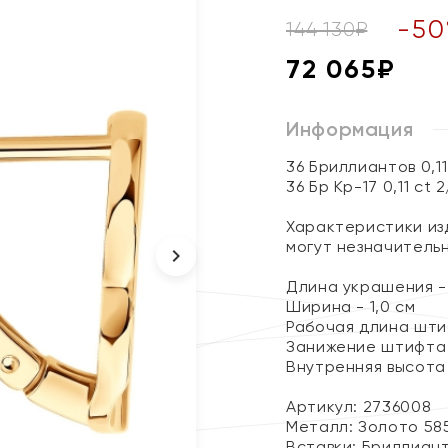
-
50
144 130
₽
72 065
₽
Информация
36 Бриллиантов 0,1
36 Бр Кр-17 0,11 ct 
Характеристики изд
могут незначитель
Длина украшения - 
Ширина - 1,0 см
Рабочая длина штиф
Занижение штифта -
Внутренняя высота 
Артикул: 2736008
Металл:
Золото 58
Вставки:
Бриллиан