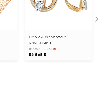
Серьги из золота с
С
фианитами
97
-50%
4
113 130 ₽
56 565 ₽